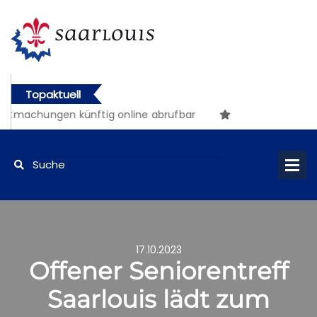
Topaktuell
ntmachungen künftig online abrufbar
17.10.2023
Offener Seniorentreff
Saarlouis lädt zum