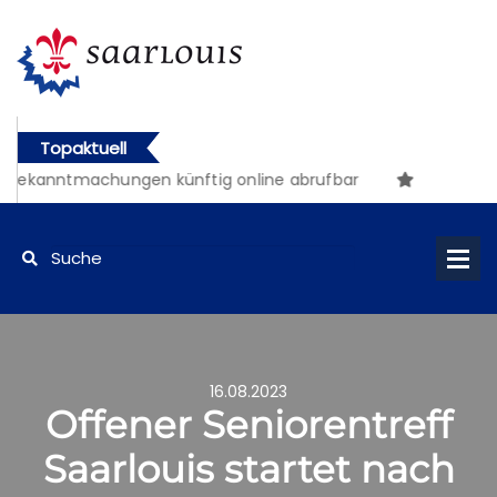
Topaktuell
 Bekanntmachungen künftig online abrufbar
16.08.2023
Offener Seniorentreff
Saarlouis startet nach