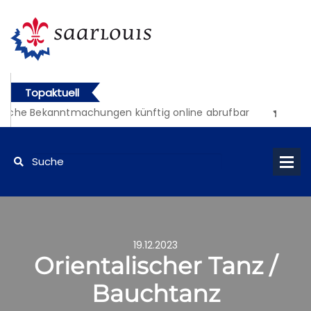
Topaktuell
liche Bekanntmachungen künftig online abrufbar
19.12.2023
Orientalischer Tanz /
Bauchtanz