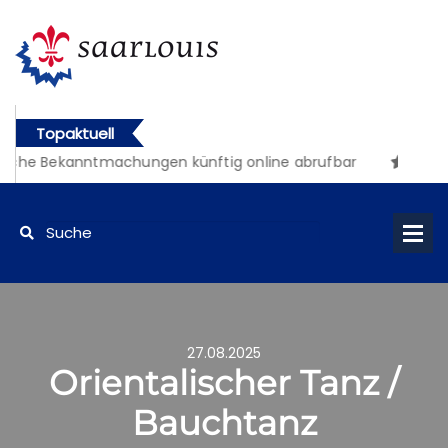
Topaktuell
iche Bekanntmachungen künftig online abrufbar
27.08.2025
Orientalischer Tanz /
Bauchtanz