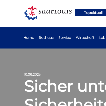
Topaktuell
gen künftig online abrufbar
Öffentliche Bekannt
Home
Rathaus
Service
Wirtschaft
Leb
10.06.2025
Sicher un
Sicherheit