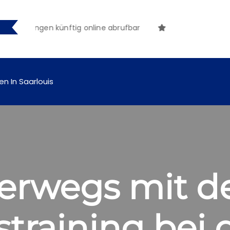
machungen künftig online abrufbar
en In Saarlouis
terwegs mit d
straining bei