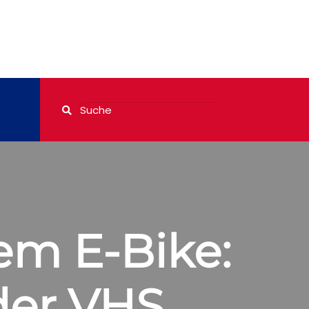
em E-Bike:
 der VHS