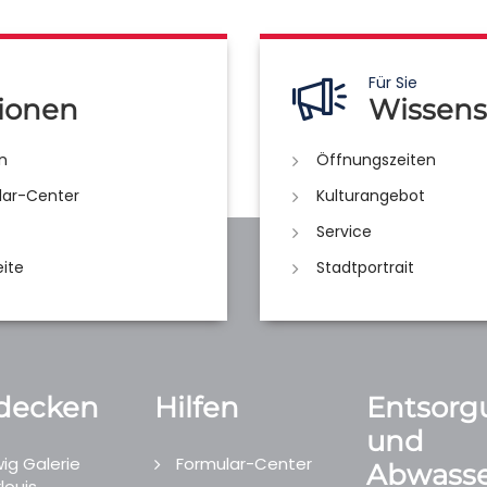
Für Sie
ionen
Wissens
n
Öffnungszeiten
lar-Center
Kulturangebot
Service
eite
Stadtportrait
decken
Hilfen
Entsorg
und
ig Galerie
Formular-Center
Abwasse
louis