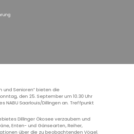
hrung
n und Senioren“ bieten die
 Sonntag, den 25. September um 10.30 Uhr
es NABU Saarlouis/Dillingen an. Treffpunkt
ebietes Dillinger Ökosee verzaubern und
äne, Enten- und Gänsearten, Reiher,
rmationen über die zu beobachtenden Vögel.