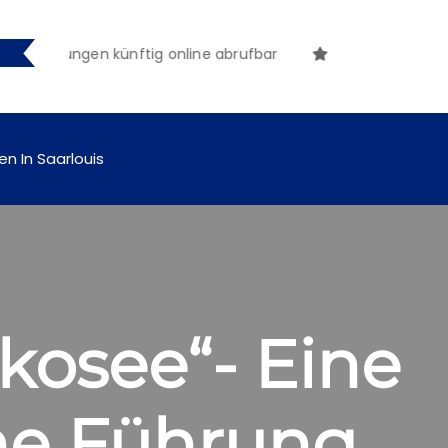
tmachungen künftig online abrufbar
en In Saarlouis
kosee“- Eine
he Führung