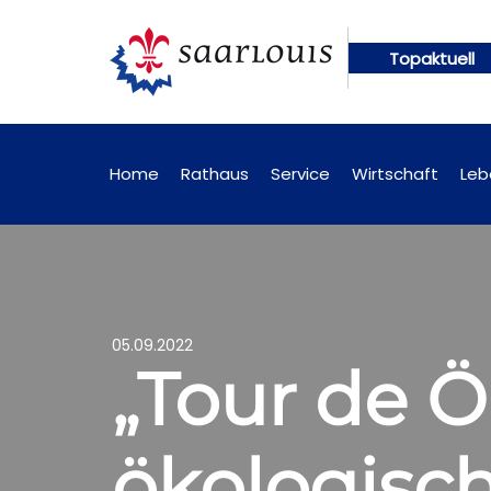
Topaktuell
ngen künftig online abrufbar
Öffentliche Bekann
Home
Rathaus
Service
Wirtschaft
Leb
05.09.2022
„Tour de Ö
ökologisc