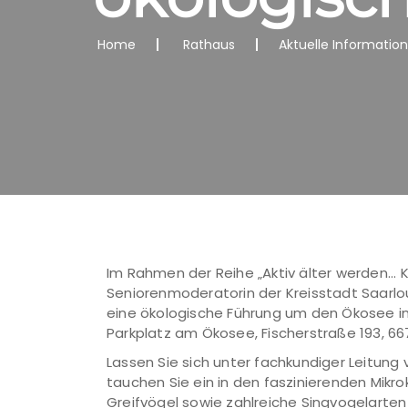
Home
Rathaus
Aktuelle Informatio
Im Rahmen der Reihe „Aktiv älter werden...
Seniorenmoderatorin der Kreisstadt Saarlou
eine ökologische Führung um den Ökosee in D
Parkplatz am Ökosee, Fischerstraße 193, 667
Lassen Sie sich unter fachkundiger Leitun
tauchen Sie ein in den faszinierenden Mik
Greifvögel sowie zahlreiche Singvogelarten