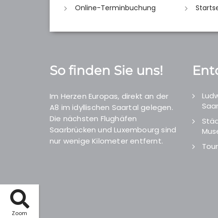
Online-Terminbuchung
Starts
So finden Sie uns!
Ent
Ludw
Im Herzen Europas, direkt an der
Saar
A8 im idyllischen Saartal gelegen.
Die nächsten Flughäfen
Städ
Saarbrücken und Luxembourg sind
Mus
nur wenige Kilometer entfernt.
Tour
Zoom