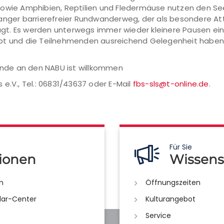
owie Amphibien, Reptilien und Fledermäuse nutzen den See 
langer barrierefreier Rundwanderweg, der als besondere At
t. Es werden unterwegs immer wieder kleinere Pausen eing
ibt und die Teilnehmenden ausreichend Gelegenheit haben
pende an den NABU ist willkommen
e.V., Tel.: 06831/43637 oder E-Mail
fbs-sls@t-online.de
.
Für Sie
ionen
Wissens
n
Öffnungszeiten
lar-Center
Kulturangebot
Service