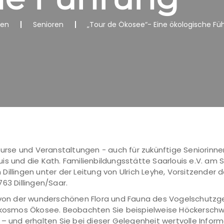
nen
Senioren
„Tour de Ökosee“- Eine ökologische Fü
 Kurse und Veranstaltungen - auch für zukünftige Seniorinne
is und die Kath. Familienbildungsstätte Saarlouis e.V. am
illingen unter der Leitung von Ulrich Leyhe, Vorsitzender d
63 Dillingen/Saar.
g von der wunderschönen Flora und Fauna des Vogelschutzg
rokosmos Ökosee. Beobachten Sie beispielweise Höckerschw
 – und erhalten Sie bei dieser Gelegenheit wertvolle Info