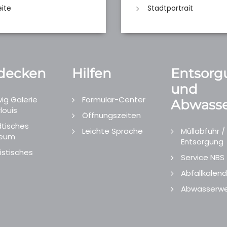
eite
Stadtportrait
decken
Hilfen
Entsorg
und
ig Galerie
Formular-Center
Abwasse
louis
Öffnungszeiten
tisches
Leichte Sprache
Müllabfuhr /
eum
Entsorgung
istisches
Service NBS
Abfallkalend
Abwasserwe