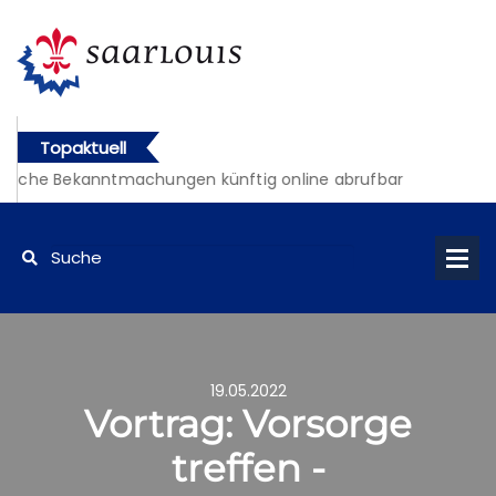
Topaktuell
liche Bekanntmachungen künftig online abrufbar
19.05.2022
Vortrag: Vorsorge
treffen -