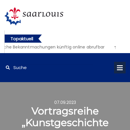
Topaktuell
liche Bekanntmachungen künftig online abrufbar
07.09.2023
Vortragsreihe
„Kunstgeschichte