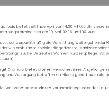
arlouis bietet seit Ende April von 14.00 – 17.00 Uhr vierz
eratungstermine sind am 19. Mai, 02.,16. und 30. Juni.
sst schwerpunktmäßig die Vermittlung weitergehender Hil
elder wie ambulante soziale Pflegedienste, Mahlzeitendien
eratung/-suche, Betreutes Wohnen, Kurzzeitpflege, statio
Museum).
 Birgit Cramaro bietet älteren Menschen, ihren Angehörigen
uung und Versorgung betreffen an. Hierzu gehört auch die U
die Seniorenmoderatorin um Voranmeldung unter der Tel.Nr