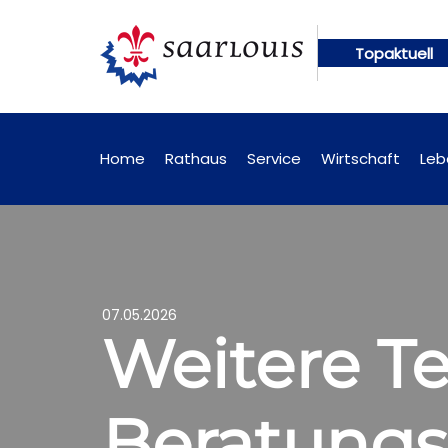
Topaktuell
gen künftig online abrufbar
Öffentliche Bekanntm
Home
Rathaus
Service
Wirtschaft
Leb
07.05.2026
Weitere T
Beratungs