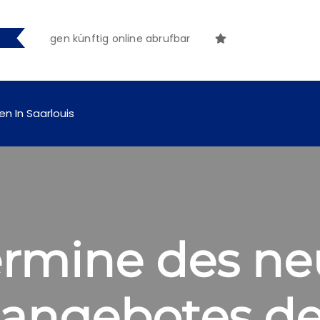
achungen künftig online abrufbar
en In Saarlouis
ermine des n
angebotes de