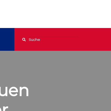
euen
r