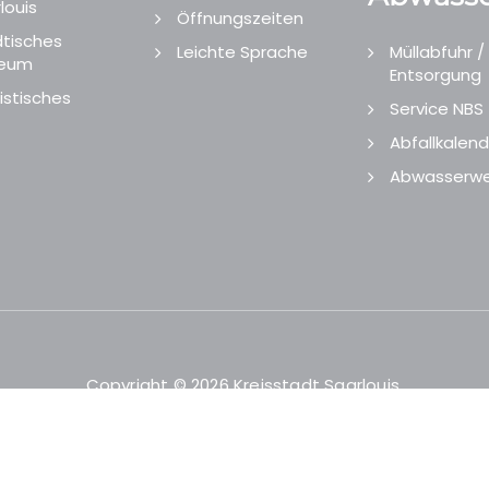
louis
Öffnungszeiten
tisches
Leichte Sprache
Müllabfuhr /
eum
Entsorgung
istisches
Service NBS
Abfallkalend
Abwasserwe
Copyright © 2026 Kreisstadt Saarlouis.
Designed and Developed by
echtgut
/
Site Point
.