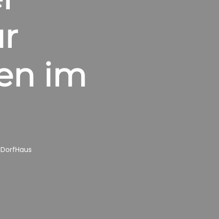
ür
en im
sDorfHaus