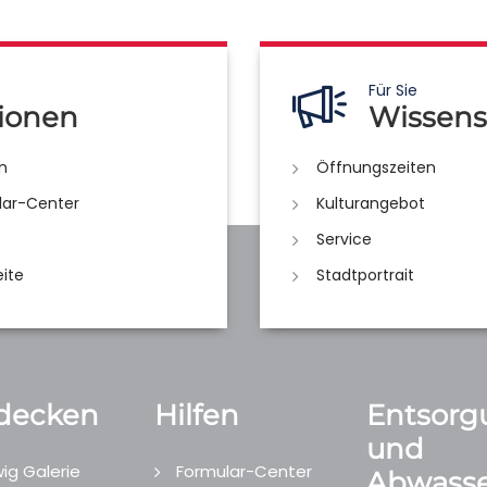
Für Sie
ionen
Wissens
n
Öffnungszeiten
lar-Center
Kulturangebot
Service
eite
Stadtportrait
decken
Hilfen
Entsorg
und
ig Galerie
Formular-Center
Abwasse