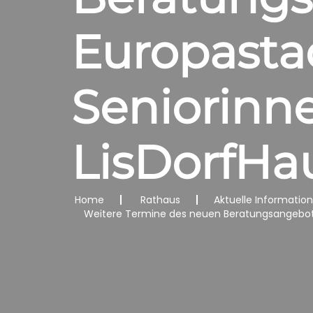
Europastad
Seniorinn
LisDorfH
Home
Rathaus
Aktuelle Informatio
Weitere Termine des neuen Beratungsangebotes