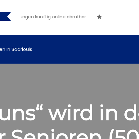
ntmachungen künftig online abrufbar
en In Saarlouis
uns“ wird in d
r Senioren (50+