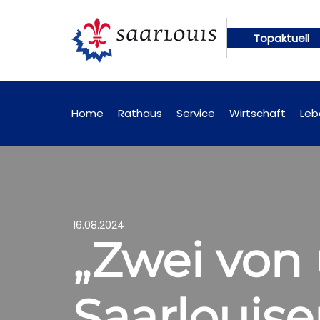
Topaktuell
ungen künftig online abrufbar
Öffentliche Bekan
Home
Rathaus
Service
Wirtschaft
Leb
16.08.2024
„Zwei von 
Saarlouise