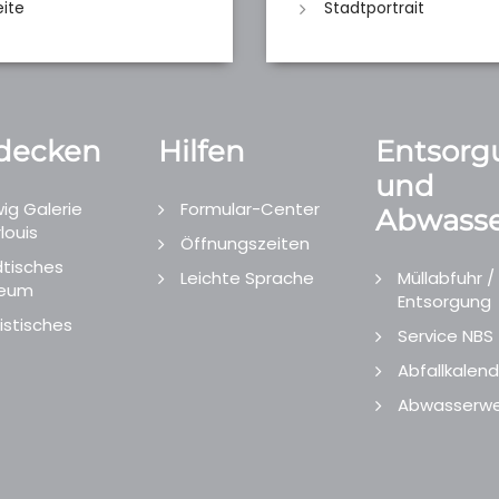
eite
Stadtportrait
decken
Hilfen
Entsorg
und
ig Galerie
Formular-Center
Abwasse
louis
Öffnungszeiten
tisches
Leichte Sprache
Müllabfuhr /
eum
Entsorgung
istisches
Service NBS
Abfallkalend
Abwasserwe