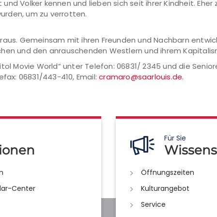
nd Volker kennen und lieben sich seit ihrer Kindheit. Eher z
wurden, um zu verrotten.
eraus. Gemeinsam mit ihren Freunden und Nachbarn entwick
schen und den anrauschenden Westlern und ihrem Kapitalis
itol Movie World” unter Telefon: 06831/ 2345 und die Senio
efax: 06831/443-410, Email:
cramaro@saarlouis.de.
Für Sie
ionen
Wissens
n
Öffnungszeiten
lar-Center
Kulturangebot
Service