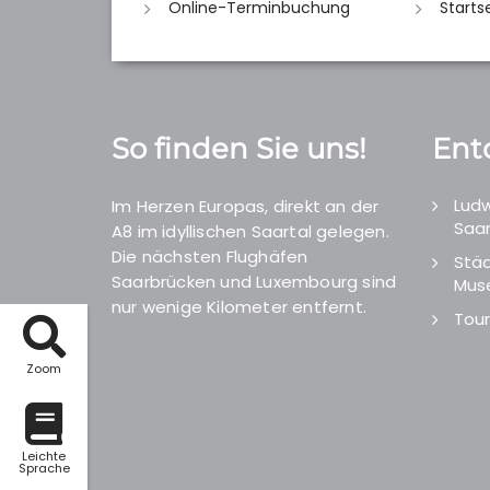
Online-Terminbuchung
Starts
So finden Sie uns!
Ent
Ludw
Im Herzen Europas, direkt an der
Saar
A8 im idyllischen Saartal gelegen.
Die nächsten Flughäfen
Städ
Saarbrücken und Luxembourg sind
Mus
nur wenige Kilometer entfernt.
Tour
Zoom
Leichte
Sprache