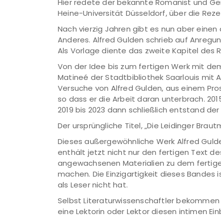
Hier redete der bekannte Romanist und Ger
Heine-Universität Düsseldorf, über die Rez
Nach vierzig Jahren gibt es nun aber einen
Anderes. Alfred Gulden schrieb auf Anregun
Als Vorlage diente das zweite Kapitel des
Von der Idee bis zum fertigen Werk mit dem
Matineé der Stadtbibliothek Saarlouis mit A
Versuche von Alfred Gulden, aus einem Pros
so dass er die Arbeit daran unterbrach. 20
2019 bis 2023 dann schließlich entstand der 
Der ursprüngliche Titel, „Die Leidinger Bra
Dieses außergewöhnliche Werk Alfred Gulden
enthält jetzt nicht nur den fertigen Text d
angewachsenen Materialien zu dem fertige
machen. Die Einzigartigkeit dieses Bandes
als Leser nicht hat.
Selbst Literaturwissenschaftler bekommen 
eine Lektorin oder Lektor diesen intimen Einb