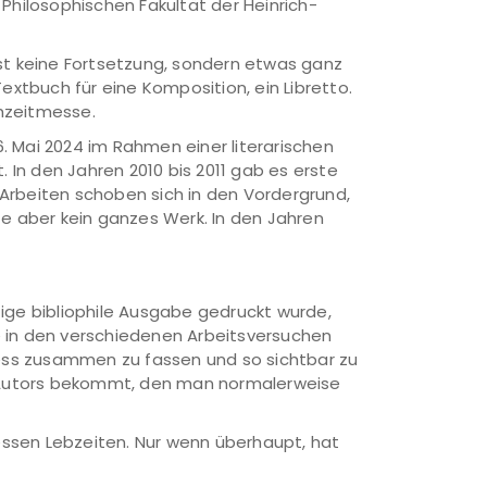
hilosophischen Fakultät der Heinrich-
ist keine Fortsetzung, sondern etwas ganz
xtbuch für eine Komposition, ein Libretto.
chzeitmesse.
. Mai 2024 im Rahmen einer literarischen
. In den Jahren 2010 bis 2011 gab es erste
Arbeiten schoben sich in den Vordergrund,
te aber kein ganzes Werk. In den Jahren
tige bibliophile Ausgabe gedruckt wurde,
re in den verschiedenen Arbeitsversuchen
ess zusammen zu fassen und so sichtbar zu
es Autors bekommt, den man normalerweise
essen Lebzeiten. Nur wenn überhaupt, hat