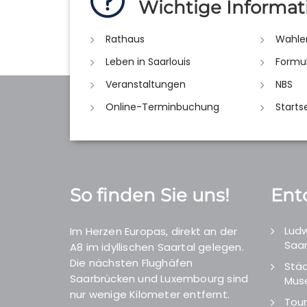
Wichtige Informat
Rathaus
Wahle
Leben in Saarlouis
Formu
Veranstaltungen
NBS
Online-Terminbuchung
Starts
So finden Sie uns!
Ent
Ludw
Im Herzen Europas, direkt an der
Saar
A8 im idyllischen Saartal gelegen.
Die nächsten Flughäfen
Städ
Saarbrücken und Luxembourg sind
Mus
nur wenige Kilometer entfernt.
Tour