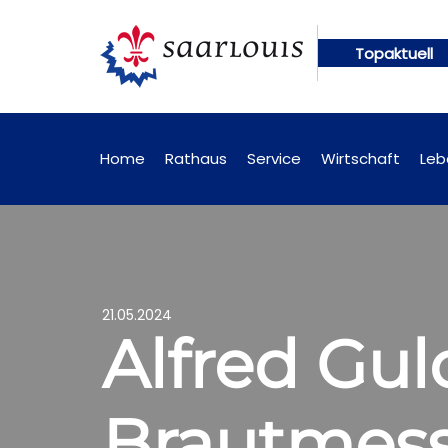
Topaktuell
ftig online abrufbar
Öffentliche Bekanntmachung
Home
Rathaus
Service
Wirtschaft
Leb
21.05.2024
Alfred Gul
Brautmess