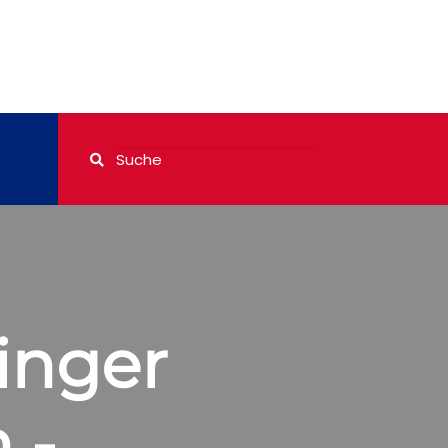
dinger
 -