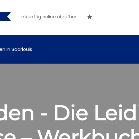
en künftig online abrufbar
en In Saarlouis
den - Die Lei
e – Werkbuch