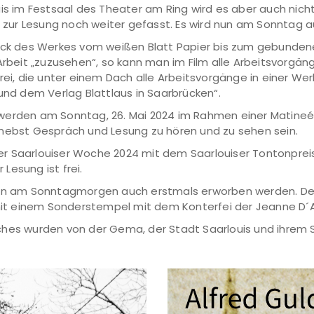
is im Festsaal des Theater am Ring wird es aber auch nicht 
ur Lesung noch weiter gefasst. Es wird nun am Sonntag a
ruck des Werkes vom weißen Blatt Papier bis zum gebundene
Arbeit „zuzusehen“, so kann man im Film alle Arbeitsvorgän
rei, die unter einem Dach alle Arbeitsvorgänge in einer We
und dem Verlag Blattlaus in Saarbrücken“.
werden am Sonntag, 26. Mai 2024 im Rahmen einer Matineé d
 nebst Gespräch und Lesung zu hören und zu sehen sein.
er Saarlouiser Woche 2024 mit dem Saarlouiser Tontonpre
 Lesung ist frei.
ann am Sonntagmorgen auch erstmals erworben werden. Der
it einem Sonderstempel mit dem Konterfei der Jeanne D´A
ches wurden von der Gema, der Stadt Saarlouis und ihrem 