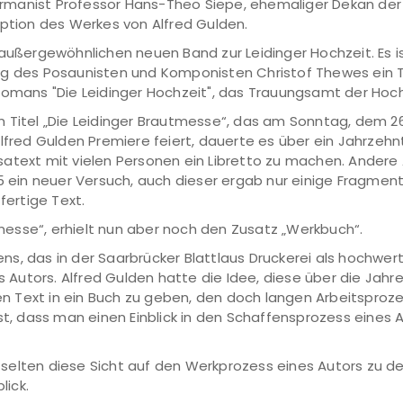
manist Professor Hans-Theo Siepe, ehemaliger Dekan der P
eption des Werkes von Alfred Gulden.
 außergewöhnlichen neuen Band zur Leidinger Hochzeit. Es 
g des Posaunisten und Komponisten Christof Thewes ein Te
 Romans "Die Leidinger Hochzeit", das Trauungsamt der Ho
 Titel „Die Leidinger Brautmesse“, das am Sonntag, dem 26
lfred Gulden Premiere feiert, dauerte es über ein Jahrzehnt
atext mit vielen Personen ein Libretto zu machen. Andere 
15 ein neuer Versuch, auch dieser ergab nur einige Fragmen
fertige Text.
utmesse“, erhielt nun aber noch den Zusatz „Werkbuch“.
s, das in der Saarbrücker Blattlaus Druckerei als hochwer
es Autors. Alfred Gulden hatte die Idee, diese über die Jah
n Text in ein Buch zu geben, den doch langen Arbeitsproz
 ist, dass man einen Einblick in den Schaffensprozess ein
selten diese Sicht auf den Werkprozess eines Autors zu d
lick.