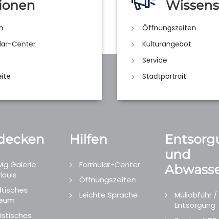
ionen
Wissens
n
Öffnungszeiten
lar-Center
Kulturangebot
Service
eite
Stadtportrait
decken
Hilfen
Entsorg
und
ig Galerie
Formular-Center
Abwasse
louis
Öffnungszeiten
tisches
Leichte Sprache
Müllabfuhr /
eum
Entsorgung
istisches