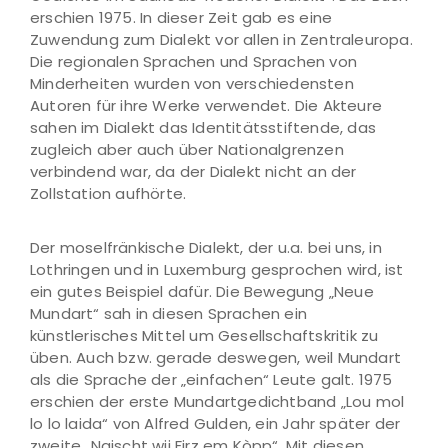
erschien 1975. In dieser Zeit gab es eine
Zuwendung zum Dialekt vor allen in Zentraleuropa.
Die regionalen Sprachen und Sprachen von
Minderheiten wurden von verschiedensten
Autoren für ihre Werke verwendet. Die Akteure
sahen im Dialekt das Identitätsstiftende, das
zugleich aber auch über Nationalgrenzen
verbindend war, da der Dialekt nicht an der
Zollstation aufhörte.
Der moselfränkische Dialekt, der u.a. bei uns, in
Lothringen und in Luxemburg gesprochen wird, ist
ein gutes Beispiel dafür. Die Bewegung „Neue
Mundart“ sah in diesen Sprachen ein
künstlerisches Mittel um Gesellschaftskritik zu
üben. Auch bzw. gerade deswegen, weil Mundart
als die Sprache der „einfachen“ Leute galt. 1975
erschien der erste Mundartgedichtband „Lou mol
lo lo laida“ von Alfred Gulden, ein Jahr später der
zweite „Naischt wii Firz em Kòpp“. Mit diesen