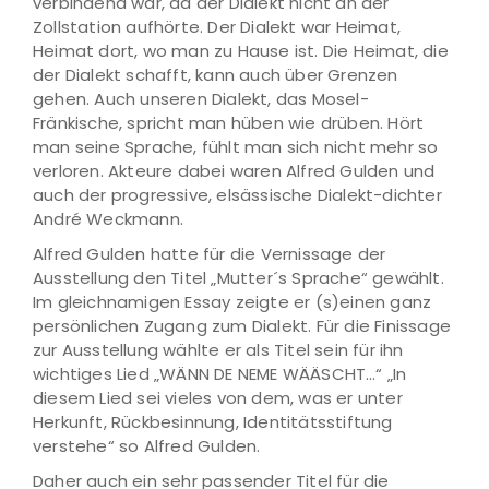
verbindend war, da der Dialekt nicht an der
Zollstation aufhörte. Der Dialekt war Heimat,
Heimat dort, wo man zu Hause ist. Die Heimat, die
der Dialekt schafft, kann auch über Grenzen
gehen. Auch unseren Dialekt, das Mosel-
Fränkische, spricht man hüben wie drüben. Hört
man seine Sprache, fühlt man sich nicht mehr so
verloren. Akteure dabei waren Alfred Gulden und
auch der progressive, elsässische Dialekt-dichter
André Weckmann.
Alfred Gulden hatte für die Vernissage der
Ausstellung den Titel „Mutter´s Sprache“ gewählt.
Im gleichnamigen Essay zeigte er (s)einen ganz
persönlichen Zugang zum Dialekt. Für die Finissage
zur Ausstellung wählte er als Titel sein für ihn
wichtiges Lied „WÄNN DE NEME WÄÄSCHT…“ „In
diesem Lied sei vieles von dem, was er unter
Herkunft, Rückbesinnung, Identitätsstiftung
verstehe“ so Alfred Gulden.
Daher auch ein sehr passender Titel für die