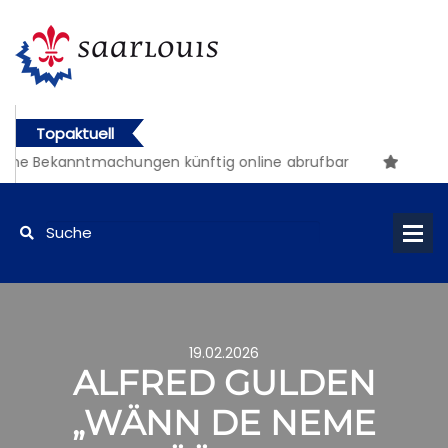
Topaktuell
che Bekanntmachungen künftig online abrufbar
19.02.2026
ALFRED GULDEN
„WÄNN DE NEME