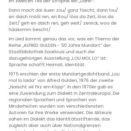
im zweiten Teil der Strophe ein „Dann“:
Dann mach dai Auen zou/ ganz fäscht, dann lou/
en daich mòòl ren, en Rou/ lòss da Zeit, lòss da
Zeit/ geh en daich ren, geh weit/ zereck, woo de
häakomm bescht/
Im Lied kommt genau das vor, was ein Thema der
Reihe „ALFRED GULDEN - 50 Jahre Mundart“ der
Stadtbibliothek Saarlouis und auch der
dazugehörigen Ausstellung „LOU MOL LO“ ist:
Sprache schafft Heimat, Identität.
1975 erschien der erste Mundartgedichtband „Lou
mol lo laida“ von Alfred Gulden, 1976 der zweite
„Naischt wii Firz em Kòpp“. In den 1970er gab es
eine Zuwendung zum Dialekt in Zentraleuropa. Die
regionalen Sprachen und Sprachen von
Minderheiten wurden von verschiedensten
Autoren für ihre Werke verwendet. Die Akteure
sahen im Dialekt das Identitätsstiftende, das
zugleich aber auch über Nationalgrenzen