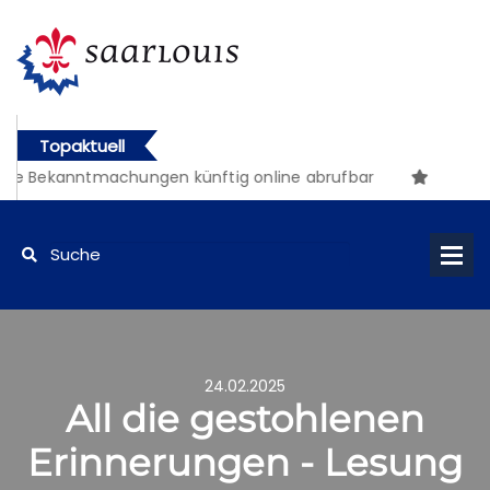
Topaktuell
 Bekanntmachungen künftig online abrufbar
24.02.2025
All die gestohlenen
Erinnerungen - Lesung