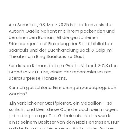
Am Samstag, 08. März 2025 ist die französische
Autorin Gaëlle Nohant mit ihrem packenden und
berührenden Roman „All die gestohlenen
Erinnerungen“ auf Einladung der Stadtbibliothek
Saarlouis und der Buchhandlung Bock & Seip im
Theater am Ring Saarlouis zu Gast.
Für diesen Roman bekam Gaëlle Nohant 2023 den
Grand Prix RTL-Lire, einen der renommiertesten
Literaturpreise Frankreichs.
Können gestohlene Erinnerungen zurückgegeben
werden?
„Ein verblichener Stoffpierrot, ein Medaillon – so
schlicht und klein diese Objekte auch sein mögen,
jedes birgt ein großes Geheimnis. Jedes wurde
einst seinem Besitzer von den Nazis entrissen. Nun
soll die Französin Irène sie im Auftrag der Arolsen