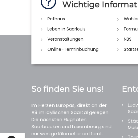
Wichtige Informat
Rathaus
Wahle
Leben in Saarlouis
Formu
Veranstaltungen
NBS
Online-Terminbuchung
Starts
So finden Sie uns!
Ent
Ludw
Im Herzen Europas, direkt an der
Saar
A8 im idyllischen Saartal gelegen.
Die nächsten Flughäfen
Städ
Saarbrücken und Luxembourg sind
Mus
nur wenige Kilometer entfernt.
Tour