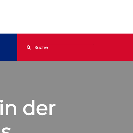
in der
is