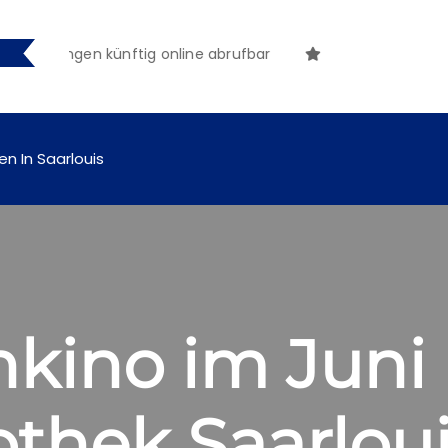
machungen künftig online abrufbar
en In Saarlouis
kino im Juni 
othek Saarlou