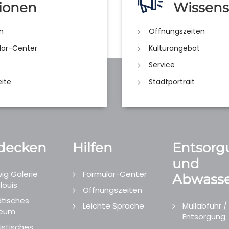
ionen
Wissens
n
Öffnungszeiten
lar-Center
Kulturangebot
Service
eite
Stadtportrait
decken
Hilfen
Entsorg
und
ig Galerie
Formular-Center
Abwasse
louis
Öffnungszeiten
tisches
Leichte Sprache
Müllabfuhr /
eum
Entsorgung
istisches