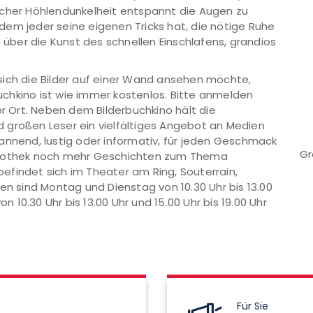
icher Höhlendunkelheit entspannt die Augen zu
em jeder seine eigenen Tricks hat, die nötige Ruhe
e über die Kunst des schnellen Einschlafens, grandios
sich die Bilder auf einer Wand ansehen möchte,
rbuchkino ist wie immer kostenlos. Bitte anmelden
or Ort. Neben dem Bilderbuchkino hält die
und großen Leser ein vielfältiges Angebot an Medien
annend, lustig oder informativ, für jeden Geschmack
Gr
Bibliothek noch mehr Geschichten zum Thema
 befindet sich im Theater am Ring, Souterrain,
en sind Montag und Dienstag von 10.30 Uhr bis 13.00
on 10.30 Uhr bis 13.00 Uhr und 15.00 Uhr bis 19.00 Uhr
Für Sie