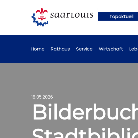
Topaktuell
gen künftig online abrufbar
Öffentliche Bekannt
Home
Rathaus
Service
Wirtschaft
Leb
18.05.2026
Bilderbuch
Stadtbibli