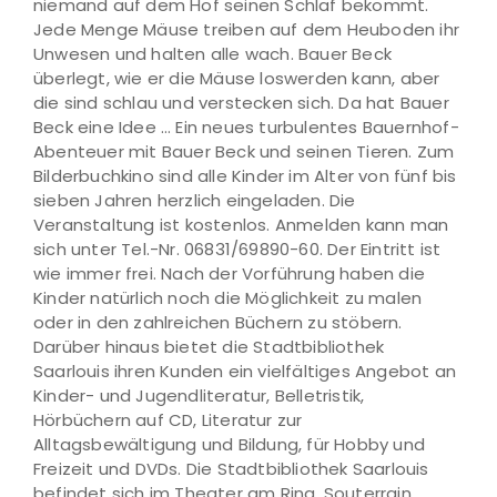
niemand auf dem Hof seinen Schlaf bekommt.
Jede Menge Mäuse treiben auf dem Heuboden ihr
Unwesen und halten alle wach. Bauer Beck
überlegt, wie er die Mäuse loswerden kann, aber
die sind schlau und verstecken sich. Da hat Bauer
Beck eine Idee … Ein neues turbulentes Bauernhof-
Abenteuer mit Bauer Beck und seinen Tieren. Zum
Bilderbuchkino sind alle Kinder im Alter von fünf bis
sieben Jahren herzlich eingeladen. Die
Veranstaltung ist kostenlos. Anmelden kann man
sich unter Tel.-Nr. 06831/69890-60. Der Eintritt ist
wie immer frei. Nach der Vorführung haben die
Kinder natürlich noch die Möglichkeit zu malen
oder in den zahlreichen Büchern zu stöbern.
Darüber hinaus bietet die Stadtbibliothek
Saarlouis ihren Kunden ein vielfältiges Angebot an
Kinder- und Jugendliteratur, Belletristik,
Hörbüchern auf CD, Literatur zur
Alltagsbewältigung und Bildung, für Hobby und
Freizeit und DVDs. Die Stadtbibliothek Saarlouis
befindet sich im Theater am Ring, Souterrain,