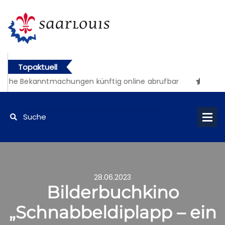
Topaktuell
iche Bekanntmachungen künftig online abrufbar
28.06.2023
Bilderbuchkino
„Schnabbeldiplapp – ein