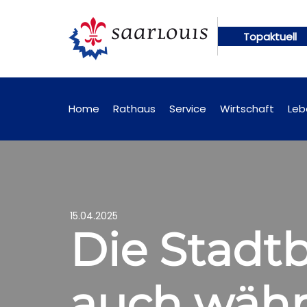
Topaktuell
en künftig online abrufbar
Öffentliche Bekanntm
Home
Rathaus
Service
Wirtschaft
Leb
15.04.2025
Die Stadtb
auch währ