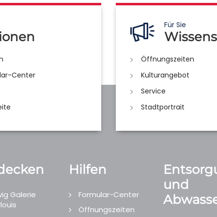
Für Sie
ionen
Wissens
n
Öffnungszeiten
lar-Center
Kulturangebot
Service
eite
Stadtportrait
decken
Hilfen
Entsorg
und
ig Galerie
Formular-Center
Abwasse
louis
Öffnungszeiten