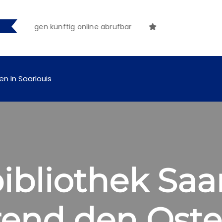
achungen künftig online abrufbar
en In Saarlouis
ibliothek Saar
end den Oster