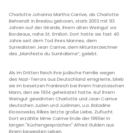
Charlotte Johanna Martha Carrive, als Charlotte
Behrendt in Breslau geboren, starb 2002 mit 93
Jahren auf der Girarde, ihrem alten Weingut vor
Bordeaux, nahe St. Emilion. Dort hatte sie fast 40
Jahre seit dem Tod ihres Mannes, dem
Surrealisten Jean Carrive, dem Mitunterzeichner
des „Manifeste du Surréalisme“, gelebt.
Als im Dritten Reich ihre jüdische Familie wegen
des Nazi-Terrors aus Deutschland emigrierte, blieb
sie im besetzen Frankreich bei ihrem französischen
Mann, den sie 1934 geheiratet hatte. Auf ihrem
Weingut gewährten Charlotte und Jean Carrive
deutschen Juden und Jüdinnen, u.a. Baladine
Klossowska, Rilkes letzte große Liebe, Zuflucht.
Dort erzählte Mme Carrive Ende der 1990er in
langen "Küchengesprächen" Alfred Gulden aus
ihrem bewegten Leben.