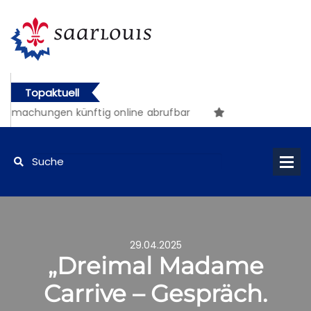
Topaktuell
machungen künftig online abrufbar
29.04.2025
„Dreimal Madame
Carrive – Gespräch.