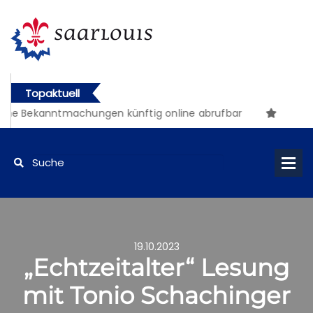
Topaktuell
he Bekanntmachungen künftig online abrufbar
19.10.2023
„Echtzeitalter“ Lesung
mit Tonio Schachinger