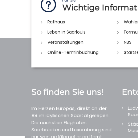
Für Sie
Wichtige Informat
Rathaus
Wahle
Leben in Saarlouis
Formu
Veranstaltungen
NBS
Online-Terminbuchung
Starts
So finden Sie uns!
Ent
Ludw
Im Herzen Europas, direkt an der
Saar
A8 im idyllischen Saartal gelegen.
Die nächsten Flughäfen
Städ
Saarbrücken und Luxembourg sind
Mus
nur wenige Kilometer entfernt.