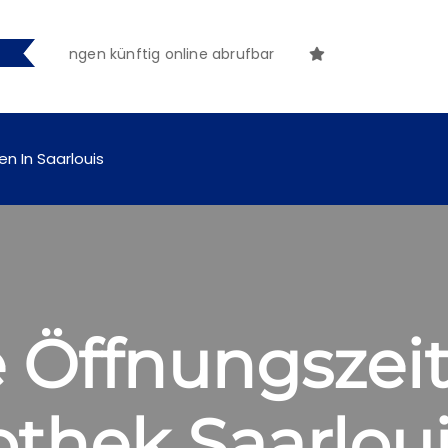
ntmachungen künftig online abrufbar
en In Saarlouis
 Öffnungszeit
othek Saarlou