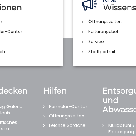
Für Sie
ionen
Wissens
n
Öffnungszeiten
lar-Center
Kulturangebot
Service
eite
Stadtportrait
decken
Hilfen
Entsorg
und
ig Galerie
Formular-Center
Abwasse
louis
Öffnungszeiten
tisches
Leichte Sprache
Müllabfuhr /
eum
Entsorgung