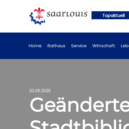
Topaktuell
ungen künftig online abrufbar
Öffentliche Bekan
Home
Rathaus
Service
Wirtschaft
Leb
02.06.2025
Geänderte
Stadtbibli