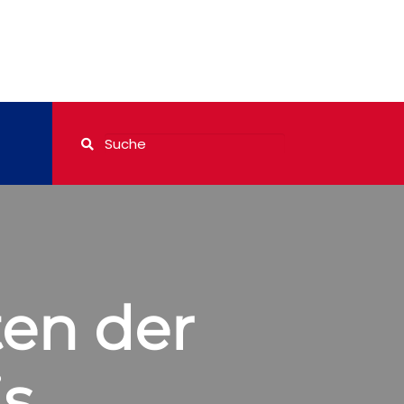
en der
is