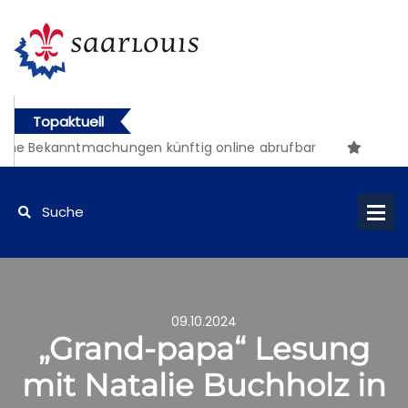
Topaktuell
e Bekanntmachungen künftig online abrufbar
09.10.2024
„Grand-papa“ Lesung
mit Natalie Buchholz in