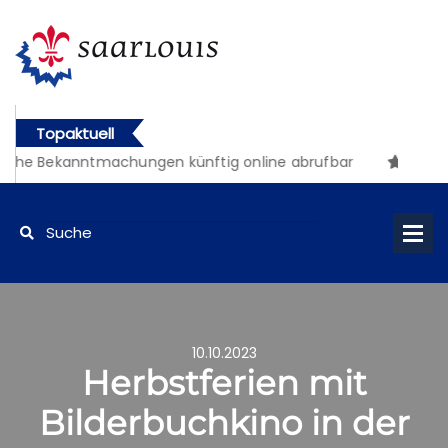
Topaktuell
iche Bekanntmachungen künftig online abrufbar
10.10.2023
Herbstferien mit
Bilderbuchkino in der