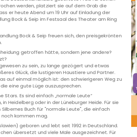
ochen werden, platziert sie auf dem Grab die
ss er heute Abend um 19 Uhr auf Einladung der
dlung Bock & Seip im Festsaal des Theater am Ring
handlung Bock & Seip freuen sich, den preisgekrönten
.
cheidung getroffen hätte, sondern jene andere?
zt?
e gewesen zu sein, zu lange gezögert und etwas
ößeres Glück, die lustigeren Haustiere und Partner.
das auf einmal möglich ist: den schwierigeren Weg zu
 die eine gute Lüge auszusprechen.
ne Stars. Es sind einfach „normale Leute“
, in Heidelberg oder in der Lüneburger Heide. Für sie
 Silbernes Buch für "normale Leute", die einfach
was noch kommen mag.
slawien) geboren und lebt seit 1992 in Deutschland.
achen übersetzt und viele Male ausgezeichnet. Für