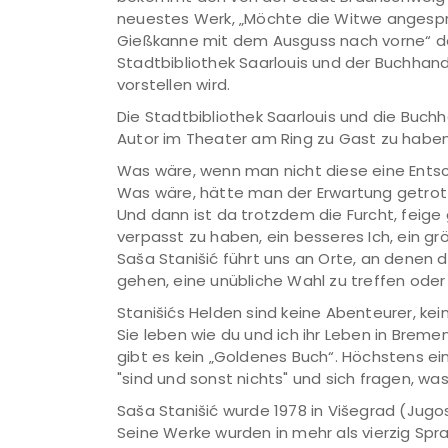
neuestes Werk, „Möchte die Witwe angespr
Gießkanne mit dem Ausguss nach vorne“ da
Stadtbibliothek Saarlouis und der Buchhan
vorstellen wird.
Die Stadtbibliothek Saarlouis und die Buch
Autor im Theater am Ring zu Gast zu haben
Was wäre, wenn man nicht diese eine Ents
Was wäre, hätte man der Erwartung getrot
Und dann ist da trotzdem die Furcht, feig
verpasst zu haben, ein besseres Ich, ein gr
Saša Stanišić führt uns an Orte, an denen 
gehen, eine unübliche Wahl zu treffen oder
Stanišićs Helden sind keine Abenteurer, kei
Sie leben wie du und ich ihr Leben in Bremen
gibt es kein „Goldenes Buch“. Höchstens ein
"sind und sonst nichts" und sich fragen, 
Saša Stanišić wurde 1978 in Višegrad (Jugo
Seine Werke wurden in mehr als vierzig Spr