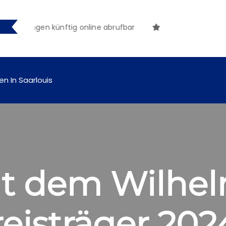
chungen künftig online abrufbar
en In Saarlouis
t dem Wilhe
reisträger 202