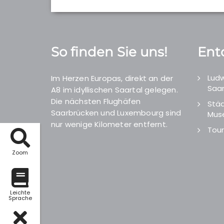
So finden Sie uns!
Ent
Ludw
Im Herzen Europas, direkt an der
Saar
A8 im idyllischen Saartal gelegen.
Die nächsten Flughäfen
Städ
Saarbrücken und Luxembourg sind
Mus
nur wenige Kilometer entfernt.
Tour
Zoom
Leichte
Sprache