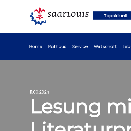
Topaktuell
n künftig online abrufbar
Öffentliche Bekanntma
Home
Rathaus
Service
Wirtschaft
Leb
11.09.2024
Lesung mi
Literaturp