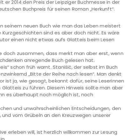
t er 2014 den Preis der Leipziger Buchmesse in der
Deutschen Buchpreis für seinen Roman „Herkunft“.
.
r in seinem neuen Buch wie man das Leben meistert
e Kurzgeschichten sind es aber doch nicht. Es wäre
 Autor einen nicht etwas aufs Glatteis beim Lesen
wie doch zusammen, dass merkt man aber erst, wenn
chdenken anregende Buch gelesen hat.
is“ schon früh warnt. Stanišić, der selbst im Buch
enzwinkernd „Bitte der Reihe nach lesen“. Man denkt
r ist ja, wie gesagt, bekannt dafür, seine Leserinnen
 Glatteis zu führen. Diesem Hinweis sollte man aber
nn es überhaupt noch möglich ist, noch
nlichen und unwahrscheinlichen Entscheidungen, den
nn, und vom Grübeln an den Kreuzwegen unserer
ive erleben will, ist herzlich willkommen zur Lesung
ip