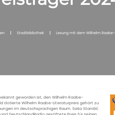
nen
Stadtbibliothek
Lesung mit dem Wilhelm Raabe-Li
e bekannt geworden ist, den Wilhelm Raabe-
eld dotierte Wilhelm Raabe-Literaturpreis gehört zu
nungen im deutschsprachigen Raum. Saša Stanišić
nd DeutschlandRadio gestiftete Preis für seinen