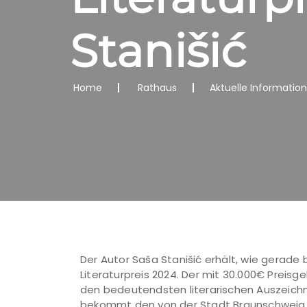
Stanišić
Home
Rathaus
Aktuelle Informatio
Der Autor Saša Stanišić erhält, wie gerad
Literaturpreis 2024. Der mit 30.000€ Preisg
den bedeutendsten literarischen Auszeich
bekommt den von der Stadt Braunschweig u