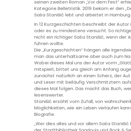
seinen zweiten Roman „Vor dem Fest“ erhiel
Kategorie Belletristik. 2019 bekam er den „
Saša Stanišić lebt und arbeitet in Hamburg
In 12 Kurzgeschichten beschreibt der Auto
oder es zu mindestens versucht. So richtig
nicht ein richtiger Saša Stanišić, wenn der
führen wollte.
Die „Kurzgeschichten“ hängen alle irgend
man das unterhaltsame aber auch zum Na
Wobei dieses Mal uns der Autor vorm „Glatte
mitspielt, bittet uns gleich am Anfang aug
zunächst natürlich an einen Scherz, der Auto
und Leser mit beiläufig Verschmitztem aufs
dieses Mal folgen. Das macht das Buch, we
lesenswerter.
Stanišić erzählt vom Zufall, von wahrschei
Möglichkeiten, wie ein Leben verlaufen ka
Biografie.
„Wer dies alles und vor allem Saša Stanišić l
der Stadtbibliothek Saarlouis und Bock & Se