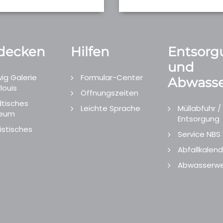
decken
Hilfen
Entsorg
und
ig Galerie
Formular-Center
Abwasse
louis
Öffnungszeiten
tisches
Leichte Sprache
Müllabfuhr /
eum
Entsorgung
istisches
Service NBS
Abfallkalend
Abwasserwe