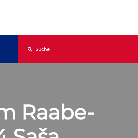
lm Raabe-
4 Saša