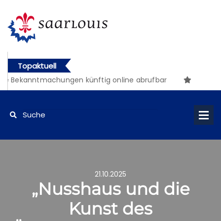
Topaktuell
e Bekanntmachungen künftig online abrufbar
21.10.2025
„Nusshaus und die
Kunst des