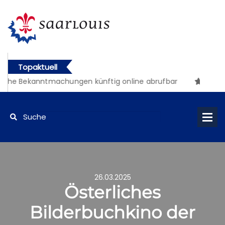
Topaktuell
iche Bekanntmachungen künftig online abrufbar
26.03.2025
Österliches
Bilderbuchkino der