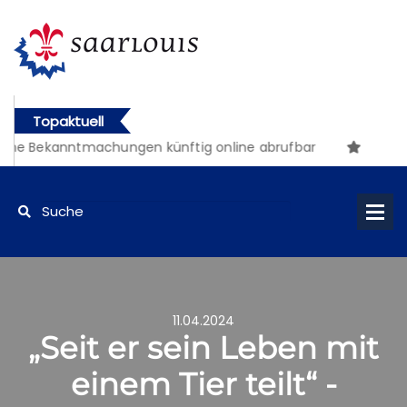
Topaktuell
he Bekanntmachungen künftig online abrufbar
11.04.2024
„Seit er sein Leben mit
einem Tier teilt“ -