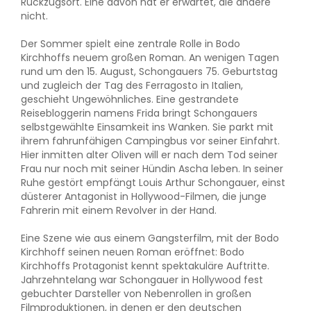
Rückzugsort. Eine davon hat er erwartet, die andere
nicht.
Der Sommer spielt eine zentrale Rolle in Bodo
Kirchhoffs neuem großen Roman. An wenigen Tagen
rund um den 15. August, Schongauers 75. Geburtstag
und zugleich der Tag des Ferragosto in Italien,
geschieht Ungewöhnliches. Eine gestrandete
Reisebloggerin namens Frida bringt Schongauers
selbstgewählte Einsamkeit ins Wanken. Sie parkt mit
ihrem fahrunfähigen Campingbus vor seiner Einfahrt.
Hier inmitten alter Oliven will er nach dem Tod seiner
Frau nur noch mit seiner Hündin Ascha leben. In seiner
Ruhe gestört empfängt Louis Arthur Schongauer, einst
düsterer Antagonist in Hollywood-Filmen, die junge
Fahrerin mit einem Revolver in der Hand.
Eine Szene wie aus einem Gangsterfilm, mit der Bodo
Kirchhoff seinen neuen Roman eröffnet: Bodo
Kirchhoffs Protagonist kennt spektakuläre Auftritte.
Jahrzehntelang war Schongauer in Hollywood fest
gebuchter Darsteller von Nebenrollen in großen
Filmproduktionen, in denen er den deutschen