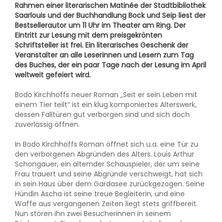
Rahmen einer literarischen Matinée der Stadtbibliothek
Saarlouis und der Buchhandlung Bock und Seip liest der
Bestsellerautor um 11 Uhr im Theater am Ring. Der
Eintritt zur Lesung mit dem preisgekrönten
Schriftsteller ist frei. Ein literarisches Geschenk der
Veranstalter an alle Leserinnen und Lesern zum Tag
des Buches, der ein paar Tage nach der Lesung im April
weltweit gefeiert wird.
Bodo Kirchhoffs neuer Roman „Seit er sein Leben mit
einem Tier teilt“ ist ein klug komponiertes Alterswerk,
dessen Falltüren gut verborgen sind und sich doch
zuverlässig öffnen.
In Bodo Kirchhoffs Roman öffnet sich u.a. eine Tür zu
den verborgenen Abgründen des Alters. Louis Arthur
Schongauer, ein alternder Schauspieler, der um seine
Frau trauert und seine Abgründe verschweigt, hat sich
in sein Haus über dem Gardasee zurückgezogen. Seine
Hündin Ascha ist seine treue Begleiterin, und eine
Waffe aus vergangenen Zeiten liegt stets griffbereit.
Nun stören ihn zwei Besucherinnen in seinem