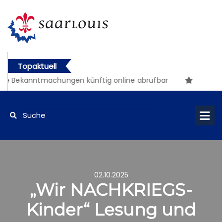
Topaktuell
e Bekanntmachungen künftig online abrufbar
02.10.2025
„Wir NACHKRIEGS-
Kinder“ Lesung und