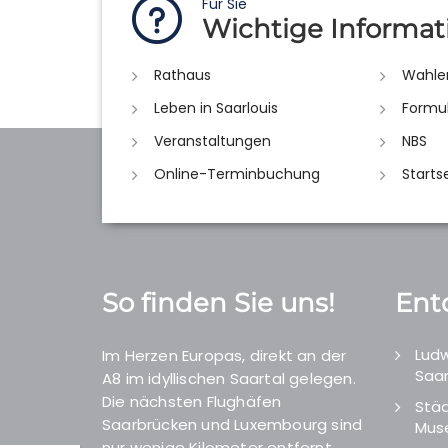
Für Sie
Wichtige Informat
Rathaus
Wahle
Leben in Saarlouis
Formu
Veranstaltungen
NBS
Online-Terminbuchung
Starts
So finden Sie uns!
Ent
Ludw
Im Herzen Europas, direkt an der
Saar
A8 im idyllischen Saartal gelegen.
Die nächsten Flughäfen
Städ
Saarbrücken und Luxembourg sind
Mus
nur wenige Kilometer entfernt.