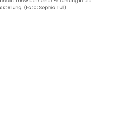
nedikt Loew bei seiner Einführung in die
sstellung. (Foto: Sophia Tull)