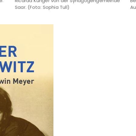
e.
Ricarda Kunger von der Synagogengemeinde
Be
Saar. (Foto: Sophia Tull)
Au