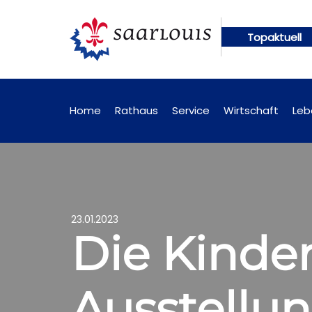
Topaktuell
brufbar
Öffentliche Bekanntmachungen künftig on
Home
Rathaus
Service
Wirtschaft
Leb
23.01.2023
Die Kinder
Ausstellu