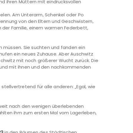
nd ihren Müttern mit eindrucksvollen
Seelen. Am Unterarm, Schenkel oder Po
Trennung von den Eltern und Geschwistern,
h der Familie, einem warmen Federbett,
en müssen. Sie suchten und fanden ein
schufen ein neues Zuhause. Aber Auschwitz
chwitz mit noch größerer Wucht zurück. Die
 in und mit ihnen und den nachkommenden
tellvertretend für alle anderen: „Egal, wie
eltweit nach den wenigen überlebenden
zählten ihm zum ersten Mal vom Lagerleben,
23
in den Räumen des Städtischen