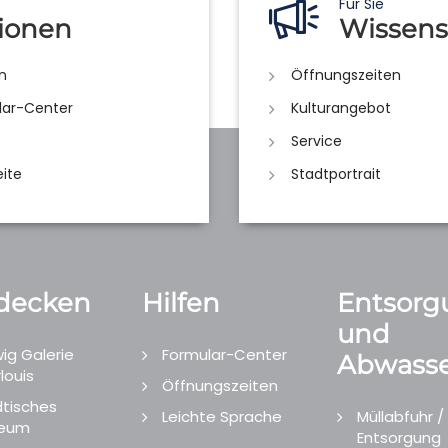
Für Sie
ionen
Wissens
n
Öffnungszeiten
lar-Center
Kulturangebot
Service
eite
Stadtportrait
decken
Hilfen
Entsorg
und
ig Galerie
Formular-Center
Abwasse
louis
Öffnungszeiten
tisches
Leichte Sprache
Müllabfuhr /
eum
Entsorgung