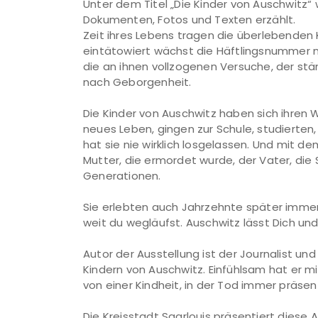
Unter dem Titel „Die Kinder von Auschwitz“
Dokumenten, Fotos und Texten erzählt.
Zeit ihres Lebens tragen die überlebenden 
eintätowiert wächst die Häftlingsnummer mi
die an ihnen vollzogenen Versuche, der st
nach Geborgenheit.
Die Kinder von Auschwitz haben sich ihren
neues Leben, gingen zur Schule, studierten
hat sie nie wirklich losgelassen. Und mit
Mutter, die ermordet wurde, der Vater, di
Generationen.
Sie erlebten auch Jahrzehnte später immer w
weit du wegläufst. Auschwitz lässt Dich und
Autor der Ausstellung ist der Journalist u
Kindern von Auschwitz. Einfühlsam hat er 
von einer Kindheit, in der Tod immer präsent
Die Kreisstadt Saarlouis präsentiert diese 