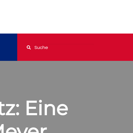
z: Eine
Meyer