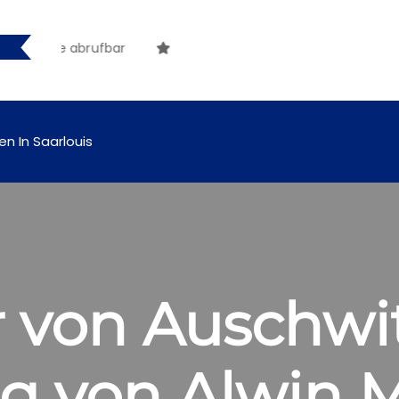
line abrufbar
en In Saarlouis
 von Auschwit
ng von Alwin 