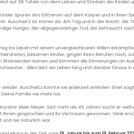
 wird auf 38 Tafeln von dem Leben und Sterben der Kinder u
Kinder Spuren des Erlittenen auf dem Körper und in ihren 
t. Auschwitz ist immer da. Am Tag und in der Nacht: die 
ändige Hunger, der allgegenwärtige Tod, die Sehnsucht nac
 Weg ins Leben mit einem unvergleichbaren Willen erkämpf
, heirateten, bekamen Kinder, gingen ihren Berufen nach, 
 dem Älterwerden kamen und kommen die Erinnerungen an Aus
e Schwester… Alles lebt ein Leben lang und darüber hinaus
ieder: Auschwitz konnte sie jederzeit einholen. Einer sagt s
 Deine Familie nie mehr los.
nd Kurator Alwin Meyer. Seit mehr als 45 Jahren sucht er w
mit ihnen gesprochen und ihr Vertrauen gewonnen. Viele er
 und nie natürlich war.
Ausstellung in der Zeit vom
19. Januar bis zum 19. Februar 20