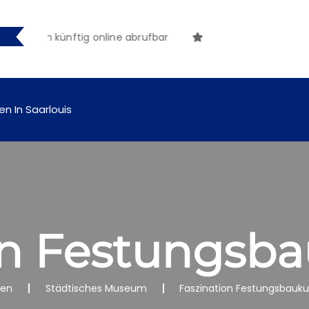
ungen künftig online abrufbar
en In Saarlouis
on Festungsb
nen
Städtisches Museum
Faszination Festungsbauku