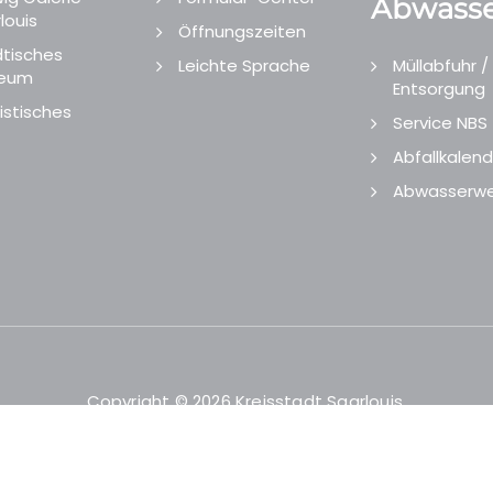
Abwasse
louis
Öffnungszeiten
tisches
Leichte Sprache
Müllabfuhr /
eum
Entsorgung
istisches
Service NBS
Abfallkalend
Abwasserwe
Copyright © 2026 Kreisstadt Saarlouis.
Designed and Developed by
echtgut
/
Site Point
.