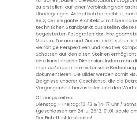
Für Balliet „basiert die Motivation, Fotog
zu erstellen, auf einer Verbindung von äst
Überlegungen. Ästhetisch betrachtet, besit
Reiz, der elegante Architektur mit beeindr
technischen Standpunkt aus stellen diese 
begeisterten Fotografen dar. Ihre geometr
Mauern, Türmen und Zinnen, nicht selten i
vielfältige Perspektiven und kreative Kompo
Schatten auf den alten Steinen ermöglicht 
eine künstlerische Dimension. Indem man d
man außerdem ihre historische Bedeutung u
dokumentieren. Die Bilder werden somit vi
Ereignisse unserer Geschichte, die die Betr
Vergangenheit herzustellen und den Wert 
Öffnungszeiten:
Dienstag – Freitag: 10-13 & 14-17 Uhr / Sams
(geschlossen am 24. u. 25.12, 01.01. sowie am
Der Eintritt ist kostenlos!