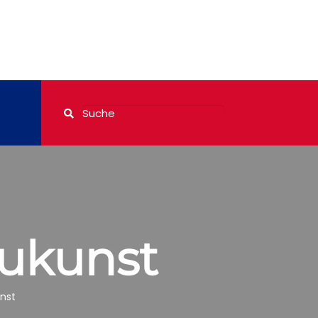
aukunst
nst