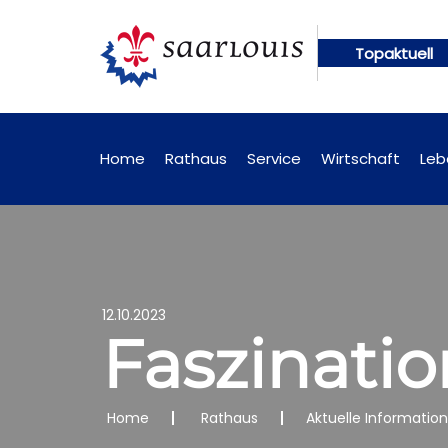
Topaktuell
künftig online abrufbar
Öffentliche Bekanntmach
Home
Rathaus
Service
Wirtschaft
Leb
12.10.2023
Faszinati
Home
Rathaus
Aktuelle Informatio