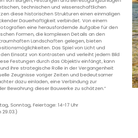
rafien von Burgen, Festungen und Befestigungsanlagen
hetischen, technischen und wissenschaftlichen
zen diese historischen Strukturen einen einmaligen
uckender Dauerhaftigkeit verbindet. Von einem
Fotografien eine herausfordernde Aufgabe für den
ischen Formen, die komplexen Details an den
n traumhaften Landschaften gelegen, bieten
sitionsmöglichkeiten. Das Spiel von Licht und
den Einsatz von Kontrasten und verleiht jedem Bild
iese Festungen durch das Objektiv einfängt, kann
nd ihre strategische Rolle in der Vergangenheit
suelle Zeugnisse voriger Zeiten und bedeutsamer
achter dazu einladen, eine Verbindung zur
der Bewahrung dieser Bauwerke zu schätzen.“
tag, Sonntag, Feiertage: 14-17 Uhr
 29.03.)