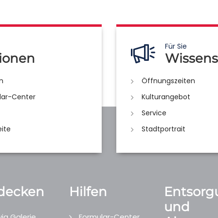
Für Sie
ionen
Wissens
n
Öffnungszeiten
lar-Center
Kulturangebot
Service
eite
Stadtportrait
decken
Hilfen
Entsorg
und
ig Galerie
Formular-Center