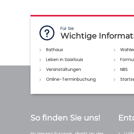
Für Sie
Wichtige Informat
Rathaus
Wahle
Leben in Saarlouis
Formu
Veranstaltungen
NBS
Online-Terminbuchung
Starts
So finden Sie uns!
Ent
Ludw
Im Herzen Europas, direkt an der