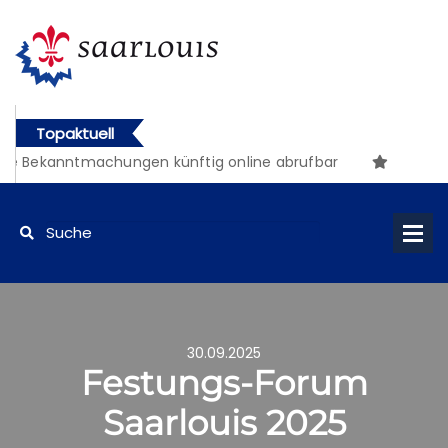
Topaktuell
e Bekanntmachungen künftig online abrufbar
30.09.2025
Festungs-Forum
Saarlouis 2025