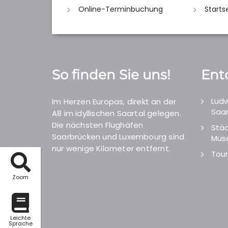
Online-Terminbuchung
Starts
So finden Sie uns!
Ent
Ludw
Im Herzen Europas, direkt an der
Saar
A8 im idyllischen Saartal gelegen.
Die nächsten Flughäfen
Städ
Saarbrücken und Luxembourg sind
Mus
nur wenige Kilometer entfernt.
Tour
Zoom
Leichte
Sprache