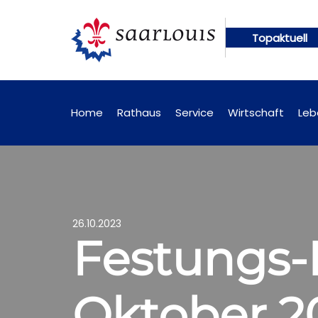
Topaktuell
gen künftig online abrufbar
Öffentliche Bekannt
Home
Rathaus
Service
Wirtschaft
Leb
26.10.2023
Festungs-
Oktober 2