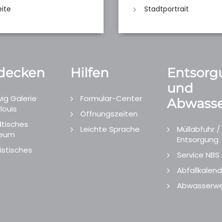
eite
Stadtportrait
decken
Hilfen
Entsorg
und
ig Galerie
Formular-Center
Abwasse
louis
Öffnungszeiten
tisches
Leichte Sprache
Müllabfuhr /
eum
Entsorgung
istisches
Service NBS
Abfallkalend
Abwasserwe