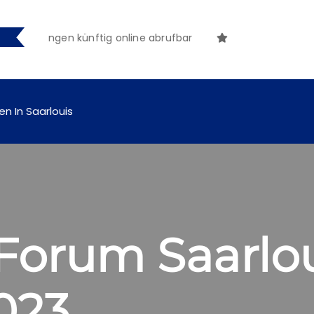
machungen künftig online abrufbar
en In Saarlouis
Forum Saarlo
023