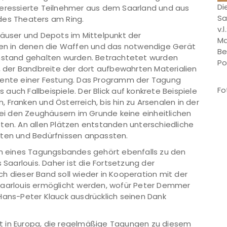
Di
teressierte Teilnehmer aus dem Saarland und aus
Sa
des Theaters am Ring.
v.
häuser und Depots im Mittelpunkt der
Ma
n in denen die Waffen und das notwendige Gerät
Be
Instand gehalten wurden. Betrachtetet wurden
Po
n, der Bandbreite der dort aufbewahrten Materialien
emente einer Festung. Das Programm der Tagung
Fo
uch Fallbeispiele. Der Blick auf konkrete Beispiele
 Franken und Österreich, bis hin zu Arsenalen in der
 bei den Zeughäusern im Grunde keine einheitlichen
ten. An allen Plätzen entstanden unterschiedliche
iten und Bedürfnissen anpassten.
orm eines Tagungsbandes gehört ebenfalls zu den
aarlouis. Daher ist die Fortsetzung der
h dieser Band soll wieder in Kooperation mit der
Saarlouis ermöglicht werden, wofür Peter Demmer
Hans-Peter Klauck ausdrücklich seinen Dank
tadt in Europa, die regelmäßige Tagungen zu diesem