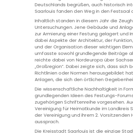
Deutschlands begrüßen, auch historisch in
Saarlouis fanden den Weg in den Festsaal 
Inhaltlich standen in diesem Jahr die Zeug
Untersuchungen. Jene Gebäude und Anlage
zur Armierung einer Festung gelagert und 
dabei Aspekte der Architektur, der Funktio
und der Organisation dieser wichtigen El
umfasste sowohl grundlegende Beiträge als a
reichte dabei von Nordeuropa über Sachsen,
„Großregion“. Dabei zeigte sich, dass sich
Richtlinien oder Normen herausgebildet hat
Anlagen, die sich den örtlichen Gegebenhe
Die wissenschaftliche Nachhaltigkeit in F
grundlegenden Ideen des Festungs-Forums S
zugehörigen Schriftenreihe vorgesehen. Auc
Vereinigung für Heimatkunde im Landkreis 
der Vereinigung und ihrem 2. Vorsitzenden 
aussprach.
Die Kreisstadt Saarlouis ist die einzige S