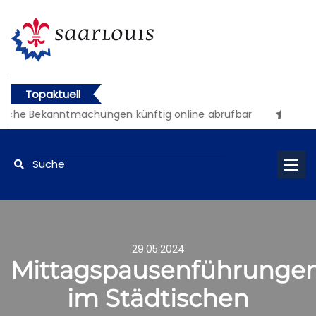
Topaktuell
iche Bekanntmachungen künftig online abrufbar
29.05.2024
Mittagspausenführunge
im Städtischen