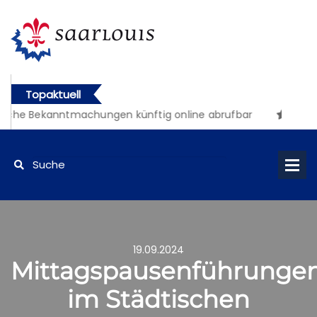
Topaktuell
iche Bekanntmachungen künftig online abrufbar
19.09.2024
Mittagspausenführunge
im Städtischen