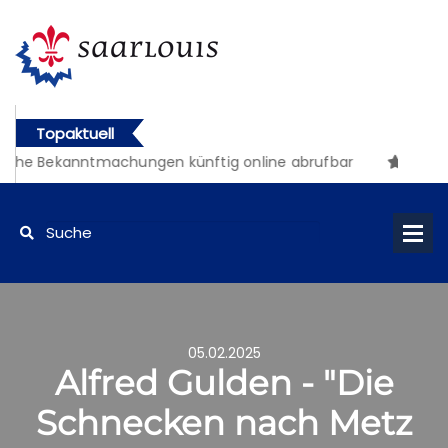
Topaktuell
che Bekanntmachungen künftig online abrufbar
05.02.2025
Alfred Gulden - "Die
Schnecken nach Metz