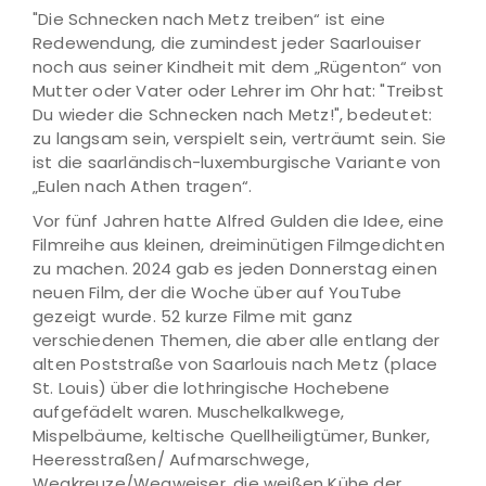
"Die Schnecken nach Metz treiben“ ist eine
Redewendung, die zumindest jeder Saarlouiser
noch aus seiner Kindheit mit dem „Rügenton“ von
Mutter oder Vater oder Lehrer im Ohr hat: "Treibst
Du wieder die Schnecken nach Metz!", bedeutet:
zu langsam sein, verspielt sein, verträumt sein. Sie
ist die saarländisch-luxemburgische Variante von
„Eulen nach Athen tragen“.
Vor fünf Jahren hatte Alfred Gulden die Idee, eine
Filmreihe aus kleinen, dreiminütigen Filmgedichten
zu machen. 2024 gab es jeden Donnerstag einen
neuen Film, der die Woche über auf YouTube
gezeigt wurde. 52 kurze Filme mit ganz
verschiedenen Themen, die aber alle entlang der
alten Poststraße von Saarlouis nach Metz (place
St. Louis) über die lothringische Hochebene
aufgefädelt waren. Muschelkalkwege,
Mispelbäume, keltische Quellheiligtümer, Bunker,
Heeresstraßen/ Aufmarschwege,
Wegkreuze/Wegweiser, die weißen Kühe der