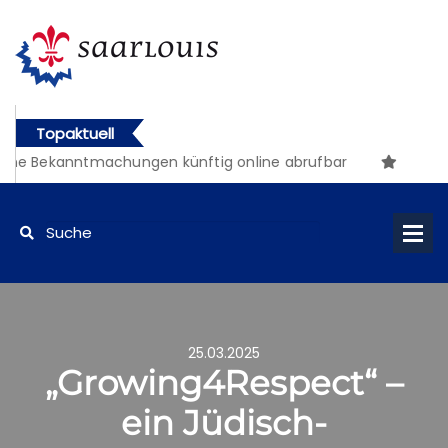
Topaktuell
che Bekanntmachungen künftig online abrufbar
25.03.2025
„Growing4Respect“ –
ein Jüdisch-