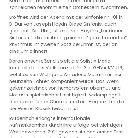
Berlin tätig und arbeitet international mit
zahlreichen renommierten Orchestern zusammen.
Eröffnet wird der Abend mit der Sinfonie Nr. 101 in
D-Dur von Joseph Haydn. Diese Sinfonie, auch
genannt „Die Uhr“, ist eine von Haydns „Londoner
Sinfonien“, die für ihren gleichmäßigen „tickenden“
Rhythmus im zweiten Satz berühmt ist, der an
eine Uhr erinnert.
Daran anschließend spielt die Solistin Maria
Ioudenitch das Violinkonzert Nr. 3 in G-Dur KV 216,
welches von Wolfgang Amadeus Mozart mit nur
neunzehn Jahren komponiert wurde. Das Werk,
gekennzeichnet von humorvollem Übermut und
Mozarts spielerischer Leichtigkeit, widerspiegelt
den besonderen Charme und die Eleganz, für die
die Wiener Klassik bekannt ist.
Ioudenitch erlangte internationale
Aufmerksamkeit durch ihre Erfolge bei wichtigen
Wettbewerben: 2021 gewann sie den ersten Preis