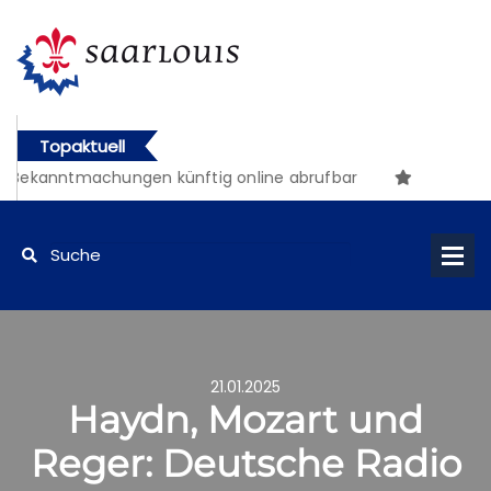
Topaktuell
 Bekanntmachungen künftig online abrufbar
21.01.2025
Haydn, Mozart und
Reger: Deutsche Radio