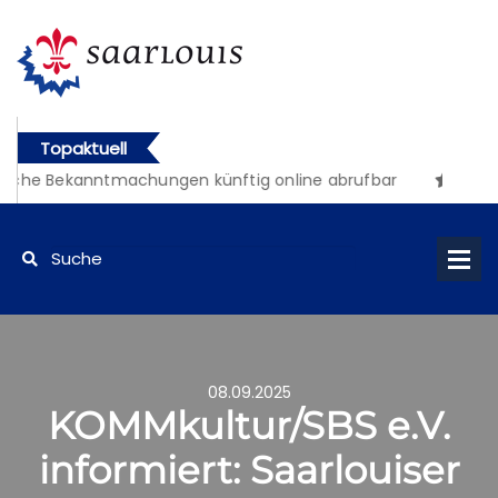
Topaktuell
iche Bekanntmachungen künftig online abrufbar
08.09.2025
KOMMkultur/SBS e.V.
informiert: Saarlouiser