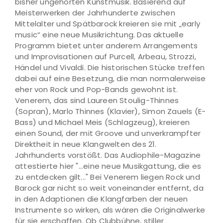
bisher ungehörten Kunstmusik. Basierend auf
Meisterwerken der Jahrhunderte zwischen
Mittelalter und Spätbarock kreieren sie mit „early
music“ eine neue Musikrichtung. Das aktuelle
Programm bietet unter anderem Arrangements
und Improvisationen auf Purcell, Arbeau, Strozzi,
Händel und Vivaldi. Die historischen Stücke treffen
dabei auf eine Besetzung, die man normalerweise
eher von Rock und Pop-Bands gewohnt ist.
Venerem, das sind Laureen Stoulig-Thinnes
(Sopran), Marlo Thinnes (Klavier), Simon Zauels (E-
Bass) und Michael Meis (Schlagzeug), kreieren
einen Sound, der mit Groove und unverkrampfter
Direktheit in neue Klangwelten des 21.
Jahrhunderts vorstößt. Das Audiophile-Magazine
attestierte hier "...eine neue Musikgattung, die es
zu entdecken gilt..." Bei Venerem liegen Rock und
Barock gar nicht so weit voneinander entfernt, da
in den Adaptionen die Klangfarben der neuen
Instrumente so wirken, als wären die Originalwerke
für sie erschaffen. Ob Clubbühne, stiller