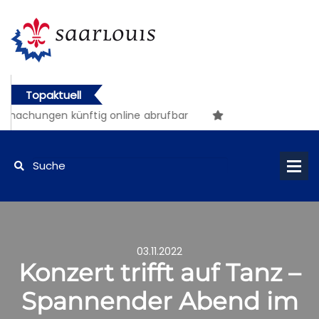
Topaktuell
machungen künftig online abrufbar
03.11.2022
Konzert trifft auf Tanz –
Spannender Abend im