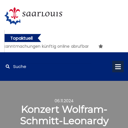
Topaktuell
ekanntmachungen künftig online abrufbar
06.11.2024
Konzert Wolfram-
Schmitt-Leonardy