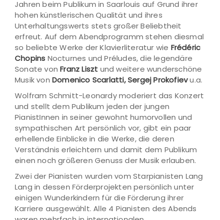
Jahren beim Publikum in Saarlouis auf Grund ihrer
hohen künstlerischen Qualität und ihres
Unterhaltungswerts stets großer Beliebtheit
erfreut. Auf dem Abendprogramm stehen diesmal
so beliebte Werke der Klavierliteratur wie
Frédéric
Chopins
Nocturnes und Préludes, die legendäre
Sonate von
Franz Liszt
und weitere wunderschöne
Musik von
Domenico Scarlatti, Sergej Prokofiev
u.a.
Wolfram Schmitt-Leonardy moderiert das Konzert
und stellt dem Publikum jeden der jungen
PianistInnen in seiner gewohnt humorvollen und
sympathischen Art persönlich vor, gibt ein paar
erhellende Einblicke in die Werke, die deren
Verständnis erleichtern und damit dem Publikum
einen noch größeren Genuss der Musik erlauben.
Zwei der Pianisten wurden vom Starpianisten Lang
Lang in dessen Förderprojekten persönlich unter
einigen Wunderkindern für die Förderung ihrer
Karriere ausgewählt. Alle 4 Pianisten des Abends
waren mehrfach in internationalen