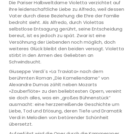
Die Pariser Halbweltdame Violetta verzichtet auf
ihre leidenschaftliche Liebe zu Alfredo, weil dessen
Vater durch diese Beziehung die Ehre der Familie
bedroht sieht. Als Alfredo, durch Violettas
selbstlose Entsagung gerührt, seine Entscheidung
bereut, ist es jedoch zu spät. Zwar ist eine
Versöhnung der Liebenden noch möglich, doch
weiteres Glück bleibt den beiden versagt. Violetta
stirbt in den Armen des Geliebten an
Schwindsucht.
Giuseppe Verdi´s »La Traviata« nach dem
berühmten Roman „Die Kameliendame“ von
Alexandre Dumas zählt neben Mozarts
»Zauberflöte« zu den beliebtesten Opern, vereint
sie doch alles, was ein „großes Bühnenstück“
ausmacht: eine herzzerreißende Geschichte um
Liebe, Tod und Erlösung, deren Tiefe und Dramatik
Verdi in Melodien von betörender Schönheit
übersetzt.
Aufgeführt wird die Oper durch die Kammeroper