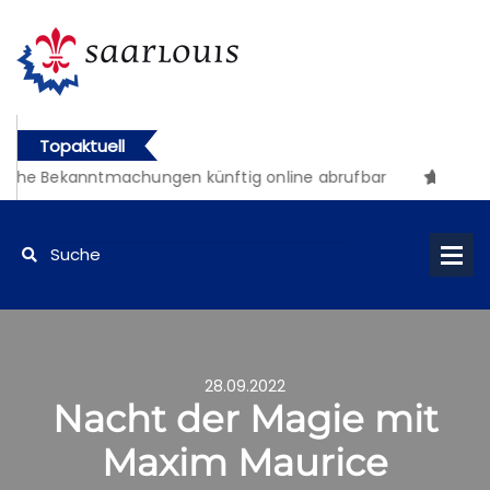
Topaktuell
che Bekanntmachungen künftig online abrufbar
28.09.2022
Nacht der Magie mit
Maxim Maurice