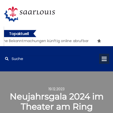
Topaktuell
che Bekanntmachungen künftig online abrufbar
19.12.2023
Neujahrsgala 2024 im
Theater am Ring