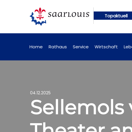
Topaktuell
 künftig online abrufbar
Öffentliche Bekanntmac
Home
Rathaus
Service
Wirtschaft
Leb
04.12.2025
Sellemols 
Theater a