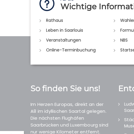
Wichtige Informat
Rathaus
Wahle
Leben in Saarlouis
Formu
Veranstaltungen
NBS
Online-Terminbuchung
Starts
So finden Sie uns!
Ent
Ludw
Im Herzen Europas, direkt an der
Saar
A8 im idyllischen Saartal gelegen.
Die nächsten Flughäfen
Städ
Saarbrücken und Luxembourg sind
Mus
nur wenige Kilometer entfernt.