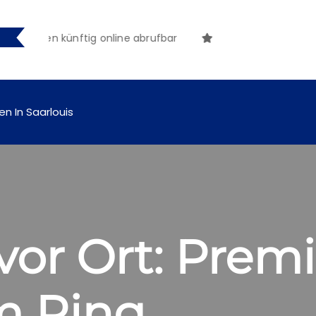
hungen künftig online abrufbar
en In Saarlouis
vor Ort: Prem
m Ring