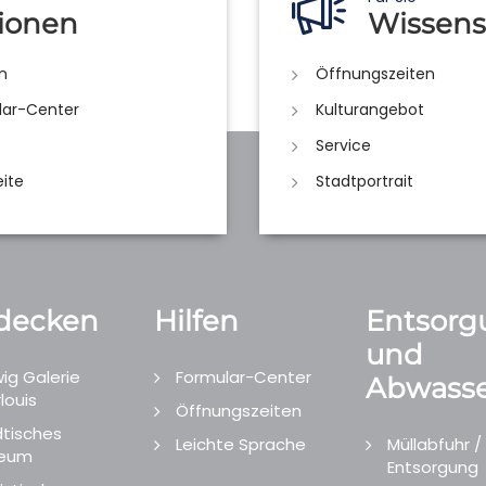
ionen
Wissens
n
Öffnungszeiten
lar-Center
Kulturangebot
Service
eite
Stadtportrait
decken
Hilfen
Entsorg
und
ig Galerie
Formular-Center
Abwasse
louis
Öffnungszeiten
tisches
Leichte Sprache
Müllabfuhr /
eum
Entsorgung