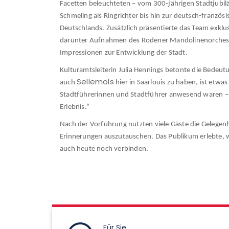
Facetten beleuchteten – vom 300-jährigen Stadtjub
Schmeling als Ringrichter bis hin zur deutsch-französ
Deutschlands. Zusätzlich präsentierte das Team exkl
darunter Aufnahmen des Rodener Mandolinenorchester
Impressionen zur Entwicklung der Stadt.
Kulturamtsleiterin Julia Hennings betonte die Bedeut
Sellemols
auch
hier in Saarlouis zu haben, ist etwa
Stadtführerinnen und Stadtführer anwesend waren –
Erlebnis.“
Nach der Vorführung nutzten viele Gäste die Gelegen
Erinnerungen auszutauschen. Das Publikum erlebte, wi
auch heute noch verbinden.
Für Sie