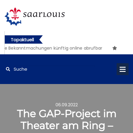
Topaktuell
he Bekanntmachungen künftig online abrufbar
06.09.2022
The GAP-Project im
Theater am Ring –