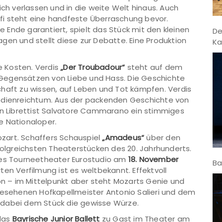
ich verlassen und in die weite Welt hinaus. Auch
fi steht eine handfeste Überraschung bevor.
Ende garantiert, spielt das Stück mit den kleinen
De
tragen und stellt diese zur Debatte. Eine Produktion
Ka
 Kosten. Verdis
„Der Troubadour“
steht auf dem
Gegensätzen von Liebe und Hass. Die Geschichte
chaft zu wissen, auf Leben und Tot kämpfen. Verdis
lodienreichtum. Aus der packenden Geschichte von
ein Librettist Salvatore Cammarano ein stimmiges
e Nationaloper.
zart. Schaffers Schauspiel
„Amadeus“
über den
lgreichsten Theaterstücken des 20. Jahrhunderts.
 des Tourneetheater Eurostudio am
18. November
Ba
en Verfilmung ist es weltbekannt. Effektvoll
ion – im Mittelpunkt aber steht Mozarts Genie und
ngesehenen Hofkapellmeister Antonio Salieri und dem
 dabei dem Stück die gewisse Würze.
das
Bayrische Junior Ballett
zu Gast im Theater am