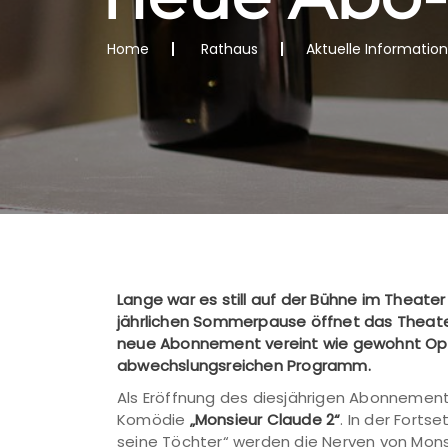
Home
Rathaus
Aktuelle Informatio
Lange war es still auf der Bühne im Theate
jährlichen Sommerpause öffnet das Theater
neue Abonnement vereint wie gewohnt Oper
abwechslungsreichen Programm.
Als Eröffnung des diesjährigen Abonnemen
Komödie
„Monsieur Claude 2“
. In der Fort
seine Töchter“ werden die Nerven von Monsi