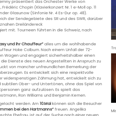
oremny präsentiert das Orchester Werke von
 Frédéric Chopin (Klavierkonzert Nr. 1 e-Moll op. 11
der Glasunow (Sinfonie Nr. 4 Es-Dur op. 48).
reich der Sendegebiete des SR und des SWR, darüber
nznahen Dreiländereck
rt mit. Tourneen führten in die Schweiz, nach
asy und ihr Chauffeur“
alles um die wohlhabende
Tr
uffeur Hoke Colburn. Nach einem Unfall der 72-
uen Wagen und engagiert sicherheitshalber einen
 die Dienste des neuen Angestellten in Anspruch zu
uckt von mancher unfreundlichen Bemerkung der
berzeugen. Es entwickelt sich eine respektvolle
 widerspenstigen Zähmung hat, entwickelt sich zu
 subtilen Ober- und Untertönen, ohne das Spiel von
personen ganz aufzulösen. Es spielt das
nstmann, Ron Williams und Benjamin Kernen.
 gelacht werden. Am
10.Mai
können sich die Besucher
kommen bei den Hartmanns“
freuen. Angelika
Mi
schte Ehefrau, ist auf der Suche nach einer neuen