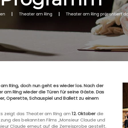
nen
Theater am Ring
Theater am Ring präsentiert 
r am Ring, doch nun geht es wieder los. Nach der
 am Ring wieder die Türen für seine Gäste. Das
, Operette, Schauspiel und Ballett zu einem
ts zeigt das Theater am Ring am
12. Oktober
die
setzung des bekannten Films „Monsieur Claude und
eur Claude erneut auf die Zerreisprobe gestellt.