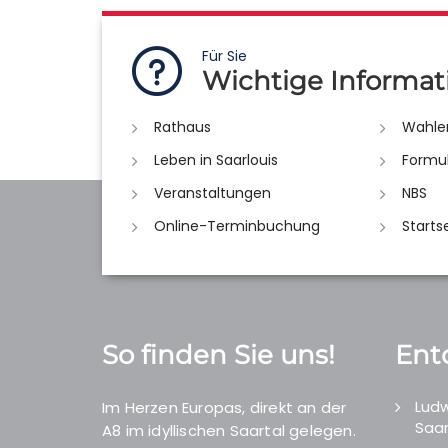
Für Sie
Wichtige Informat
Rathaus
Wahle
Leben in Saarlouis
Formu
Veranstaltungen
NBS
Online-Terminbuchung
Starts
So finden Sie uns!
Ent
Ludw
Im Herzen Europas, direkt an der
Saar
A8 im idyllischen Saartal gelegen.