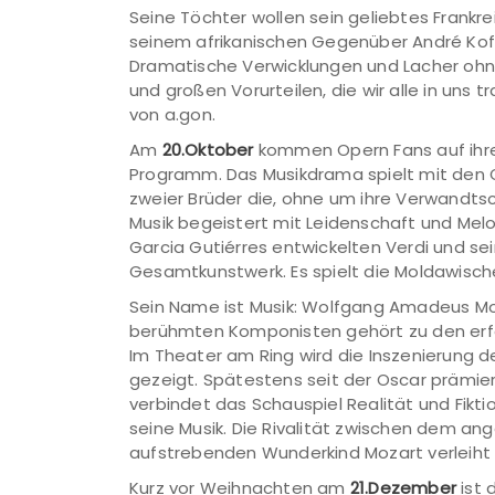
Seine Töchter wollen sein geliebtes Frankre
seinem afrikanischen Gegenüber André Kof
Dramatische Verwicklungen und Lacher ohne 
und großen Vorurteilen, die wir alle in uns 
von a.gon.
Am
20.Oktober
kommen Opern Fans auf ihre
Programm. Das Musikdrama spielt mit den 
zweier Brüder die, ohne um ihre Verwandts
Musik begeistert mit Leidenschaft und Me
Garcia Gutiérres entwickelten Verdi und s
Gesamtkunstwerk. Es spielt die Moldawisch
Sein Name ist Musik: Wolfgang Amadeus Mo
berühmten Komponisten gehört zu den erfo
Im Theater am Ring wird die Inszenierung
gezeigt. Spätestens seit der Oscar prämiert
verbindet das Schauspiel Realität und Fikt
seine Musik. Die Rivalität zwischen dem a
aufstrebenden Wunderkind Mozart verleiht
Kurz vor Weihnachten am
21.Dezember
ist 