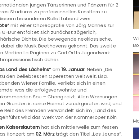
nternationalen jungen Tänzerinnen und Tänzern für 2
ihres Studiums zu professionellen Künstlern zu
diesem besonderen Ballettabend zwei
ebte“
mit einer Choreografie von Jörg Mannes zur
n G-Dur entfaltet sich zunächst zögerlich,
Wi
härische Dichte. Die bewegende neoklassische,
Bo
t dabei die Musik Beethovens gekonnt. Das zweite
n Martina La Ragione zu Carl Orffs Jugendwerk
impressionistisch daher.
as Land des Lächelns“
am
19. Januar
. Neben „Die
zu den beliebtesten Operetten weltweit. Lisa,
enden Wiener Familie, verliebt sich in einen
 Fremde, was die erfolgsverwöhnte und
rkommenden Sou – Chong reizt. Allen Warnungen
chen Gründen in seine Heimat zurückgerufen wird, und
he Reiz des Fremden verwandelt sich im „Land des
fgehführt wird das Werk von der Kammeroper Köln.
Mo
n Kaiserslautern
hat sich mittlerweile zum festen
 Das Konzert am
02. März
trägt den Titel „Les Jeunes“.