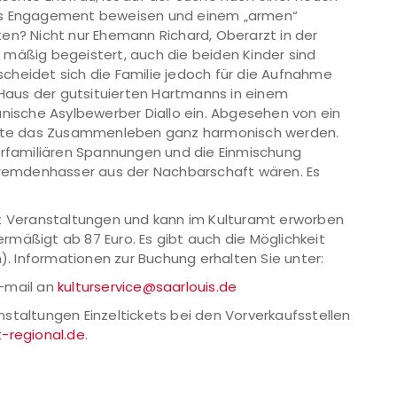
les Engagement beweisen und einem „armen“
en? Nicht nur Ehemann Richard, Oberarzt in der
ur mäßig begeistert, auch die beiden Kinder sind
tscheidet sich die Familie jedoch für die Aufnahme
e Haus der gutsituierten Hartmanns in einem
anische Asylbewerber Diallo ein. Abgesehen von ein
önnte das Zusammenleben ganz harmonisch werden.
nerfamiliären Spannungen und die Einmischung
 Fremdenhasser aus der Nachbarschaft wären. Es
Veranstaltungen und kann im Kulturamt erworben
 ermäßigt ab 87 Euro. Es gibt auch die Möglichkeit
 Informationen zur Buchung erhalten Sie unter:
E-mail an
kulturservice@saarlouis.de
staltungen Einzeltickets bei den Vorverkaufsstellen
-regional.de
.