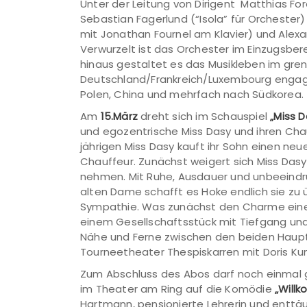
Unter der Leitung von Dirigent Matthias F
Sebastian Fagerlund (“Isola” für Orchester) ,
mit Jonathan Fournel am Klavier) und Alexan
Verwurzelt ist das Orchester im Einzugsbe
hinaus gestaltet es das Musikleben im gre
Deutschland/Frankreich/Luxembourg engagie
Polen, China und mehrfach nach Südkorea.
Am
15.März
dreht sich im Schauspiel
„Miss D
und egozentrische Miss Dasy und ihren Cha
jährigen Miss Dasy kauft ihr Sohn einen ne
Chauffeur. Zunächst weigert sich Miss Dasy
nehmen. Mit Ruhe, Ausdauer und unbeeindr
alten Dame schafft es Hoke endlich sie zu ü
Sympathie. Was zunächst den Charme einer
einem Gesellschaftsstück mit Tiefgang und
Nähe und Ferne zwischen den beiden Haupt
Tourneetheater Thespiskarren mit Doris Ku
Zum Abschluss des Abos darf noch einmal
im Theater am Ring auf die Komödie
„Will
Hartmann, pensionierte Lehrerin und enttäu