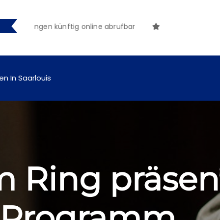
ungen künftig online abrufbar
en In Saarlouis
 Ring präsent
-Programm