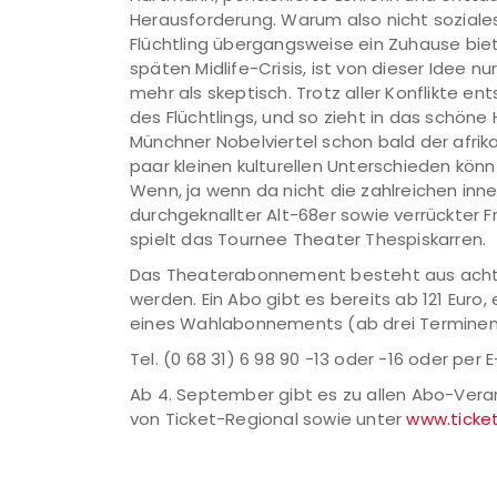
Herausforderung. Warum also nicht sozia
Flüchtling übergangsweise ein Zuhause biet
späten Midlife-Crisis, ist von dieser Idee n
mehr als skeptisch. Trotz aller Konflikte en
des Flüchtlings, und so zieht in das schön
Münchner Nobelviertel schon bald der afrik
paar kleinen kulturellen Unterschieden k
Wenn, ja wenn da nicht die zahlreichen in
durchgeknallter Alt-68er sowie verrückter
spielt das Tournee Theater Thespiskarren.
Das Theaterabonnement besteht aus acht 
werden. Ein Abo gibt es bereits ab 121 Euro,
eines Wahlabonnements (ab drei Terminen).
Tel. (0 68 31) 6 98 90 -13 oder -16 oder per 
Ab 4. September gibt es zu allen Abo-Veran
von Ticket-Regional sowie unter
www.ticket