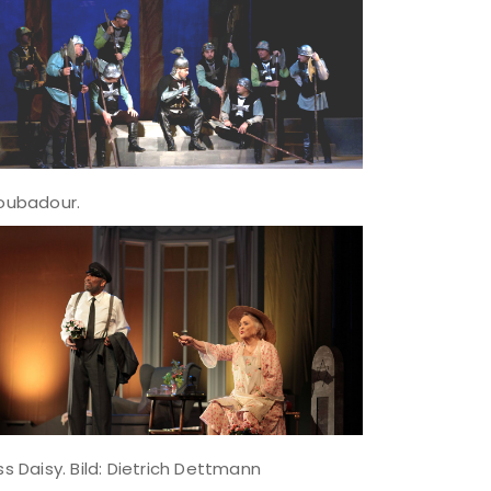
oubadour.
ss Daisy. Bild: Dietrich Dettmann