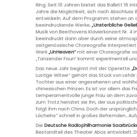
Ring. Seit 10 Jahren bietet das Ballett 16 i
Jahre die Möglichkeit, sich nach Abschluss 
entwickeln. Auf dem Programm stehen an 
beeindruckende Werke
. „Unsterbliche Geli
Musik von Beethovens Klavierkonzert Nr. 4 i
beeindruckt dann aber durch seine atmosp
zeitgenössische Choreografie interpretier
Werk
„UnHeaven“
mit einer Choreografie vo
„Tanzender Faun“ kommt experimentell und 
Das neue Jahr beginnt mit der Operette
„D
Lustige Witwe“ gehört das Stück von Lehár 
Tochter aus einer angesehenen und wohlhab
chinesischen Prinzen. Es ist vor allem das
temperamentvolle junge Frau an dem zuvo
zum Trotz heiratet sie ihn, der aus politis
folgt ihm nach China. Doch der ursprünglic
Lächelns“ schnell in großes Befremden…Au
Die
Deutsche Radiophilharmonie Saarbrücke
Bestandteil des Theater Abos entwickelt.