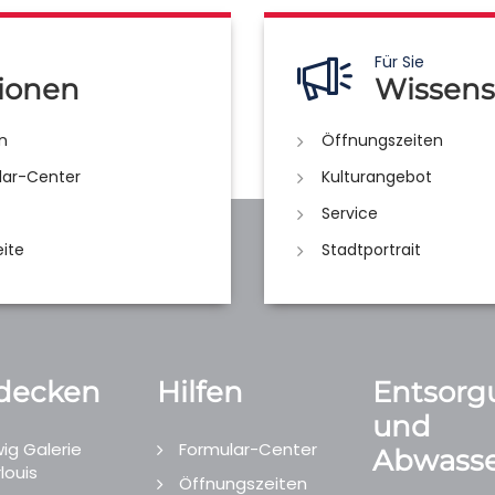
Für Sie
ionen
Wissens
n
Öffnungszeiten
lar-Center
Kulturangebot
Service
eite
Stadtportrait
decken
Hilfen
Entsorg
und
ig Galerie
Formular-Center
Abwasse
louis
Öffnungszeiten