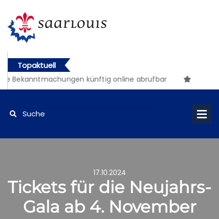
Topaktuell
 Bekanntmachungen künftig online abrufbar
17.10.2024
Tickets für die Neujahrs-
Gala ab 4. November