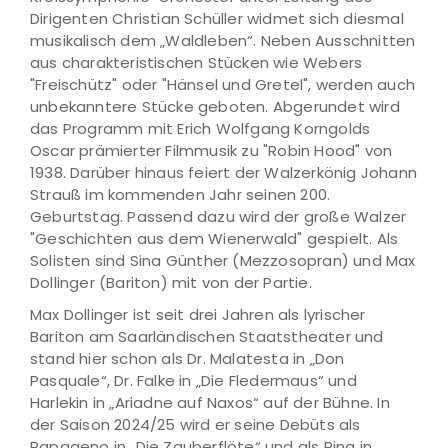
Dirigenten Christian Schüller widmet sich diesmal
musikalisch dem „Waldleben“. Neben Ausschnitten
aus charakteristischen Stücken wie Webers
"Freischütz" oder "Hänsel und Gretel", werden auch
unbekanntere Stücke geboten. Abgerundet wird
das Programm mit Erich Wolfgang Korngolds
Oscar prämierter Filmmusik zu "Robin Hood" von
1938. Darüber hinaus feiert der Walzerkönig Johann
Strauß im kommenden Jahr seinen 200.
Geburtstag. Passend dazu wird der große Walzer
"Geschichten aus dem Wienerwald" gespielt. Als
Solisten sind Sina Günther (Mezzosopran) und Max
Dollinger (Bariton) mit von der Partie.
Max Dollinger ist seit drei Jahren als lyrischer
Bariton am Saarländischen Staatstheater und
stand hier schon als Dr. Malatesta in „Don
Pasquale“, Dr. Falke in „Die Fledermaus“ und
Harlekin in „Ariadne auf Naxos“ auf der Bühne. In
der Saison 2024/25 wird er seine Debüts als
Papageno in „Die Zauberflöte“ und als Ping in