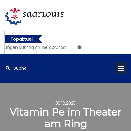
Topaktuell
ngen künftig online abrufbar
06.10.2025
Vitamin Pe im Theater
am Ring