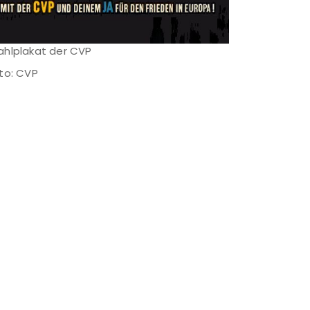
hlplakat der CVP
to: CVP