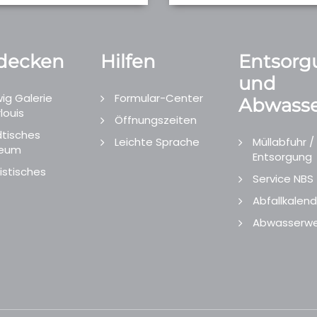
decken
Hilfen
Entsorg
und
ig Galerie
Formular-Center
Abwasse
louis
Öffnungszeiten
tisches
Leichte Sprache
Müllabfuhr /
eum
Entsorgung
istisches
Service NBS
Abfallkalend
Abwasserwe