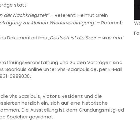
träge statt:
n der Nachkriegszeit“
– Referent: Helmut Grein
efragung zur kleinen Wiedervereinigung“
– Referent:
Wa
Fo
g des Dokumentarfilms
„Deutsch ist die Saar – was nun“
Eröffnungsveranstaltung und zu den Vorträgen sind
 Saarlouis online unter vhs-saarlouis.de, per E-Mail
6831-6989030.
ie vhs Saarlouis, Victor’s Residenz und die
ierten herzlich ein, sich auf eine historische
 kommen. Die Ausstellung ist dem Gründungsmitglied
eo Speicher gewidmet.