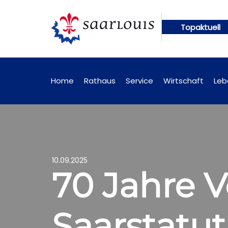
Topaktuell
gen künftig online abrufbar
Öffentliche Bekanntm
Home
Rathaus
Service
Wirtschaft
Leb
10.09.2025
70 Jahre 
Saarstatut