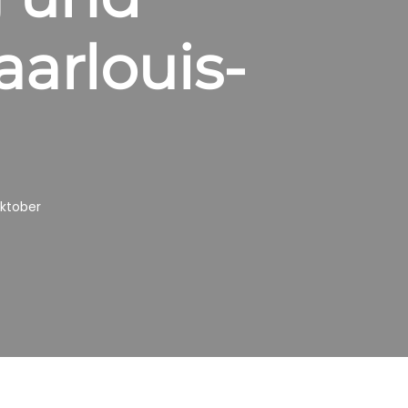
arlouis-
Oktober