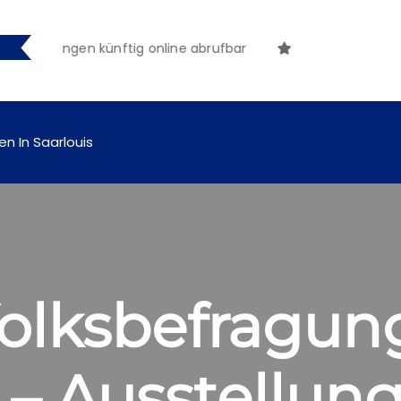
achungen künftig online abrufbar
en In Saarlouis
Volksbefragun
 – Ausstellun