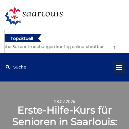
Topaktuell
liche Bekanntmachungen künftig online abrufbar
28.02.2025
Erste-Hilfe-Kurs für
Senioren in Saarlouis: